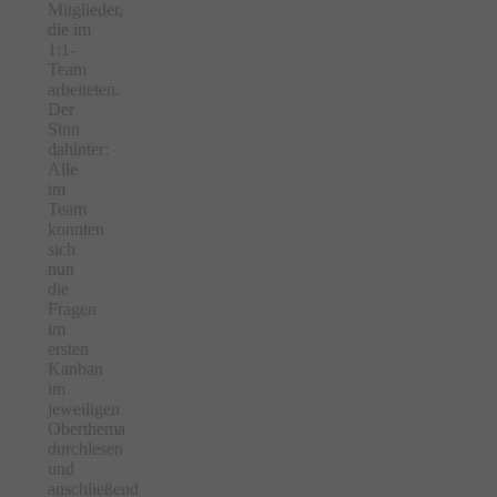
Mitglieder,
die im
1:1-
Team
arbeiteten.
Der
Sinn
dahinter:
Alle
im
Team
konnten
sich
nun
die
Fragen
im
ersten
Kanban
im
jeweiligen
Oberthema
durchlesen
und
anschließend