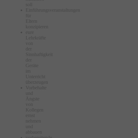
soll
Einführungsveranstaltungen
für
Eltern
konzipieren
eure
Lehrkräfte
von
der
Sinnhaftigkeit
der
Geräte
im
Unterricht
überzeugen
Vorbehalte
und
Ängste
von
Kollegen
ernst
nehmen
und
abbauen
vorbereitende