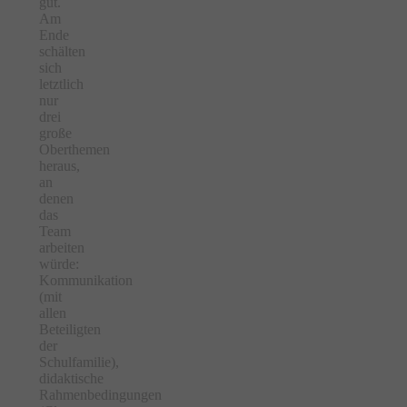
gut.
Am
Ende
schälten
sich
letztlich
nur
drei
große
Oberthemen
heraus,
an
denen
das
Team
arbeiten
würde:
Kommunikation
(mit
allen
Beteiligten
der
Schulfamilie),
didaktische
Rahmenbedingungen