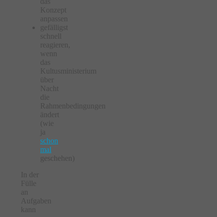
das
Konzept
anpassen
gefälligst
schnell
reagieren,
wenn
das
Kultusministerium
über
Nacht
die
Rahmenbedingungen
ändert
(wie
ja
schon
mal
geschehen)
In der
Fülle
an
Aufgaben
kann