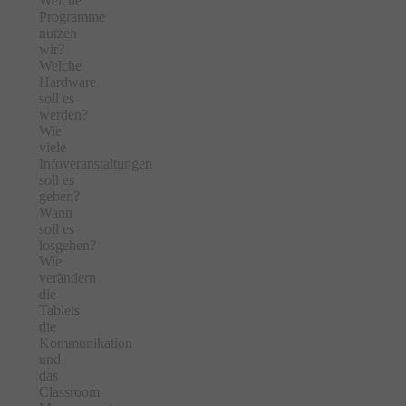
Welche
Programme
nutzen
wir?
Welche
Hardware
soll es
werden?
Wie
viele
Infoveranstaltungen
soll es
geben?
Wann
soll es
losgehen?
Wie
verändern
die
Tablets
die
Kommunikation
und
das
Classroom