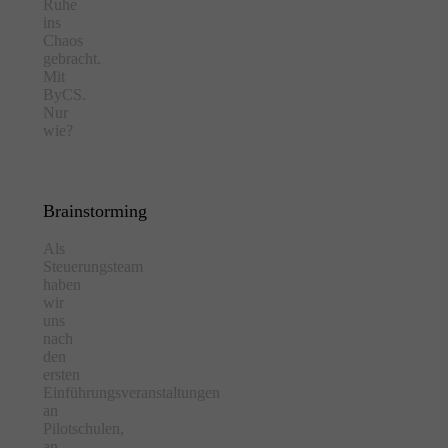
Ruhe
ins
Chaos
gebracht.
Mit
ByCS.
Nur
wie?
Brainstorming
Als
Steuerungsteam
haben
wir
uns
nach
den
ersten
Einführungsveranstaltungen
an
Pilotschulen,
an