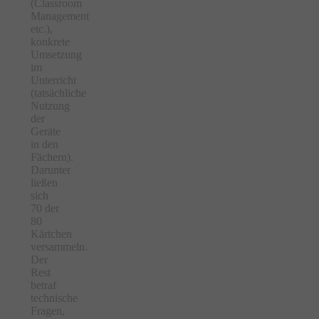
(Classroom
Management
etc.),
konkrete
Umsetzung
im
Unterricht
(tatsächliche
Nutzung
der
Geräte
in den
Fächern).
Darunter
ließen
sich
70 der
80
Kärtchen
versammeln.
Der
Rest
betraf
technische
Fragen,