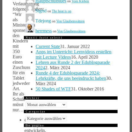
Hauptschulblues
on
Vom Kleben
Verlautbarung
folgendermaßen:
Sigrid
on
The heat is on
“Wir
als
Tdejong
on
Von Glaubenssätzen
Ministerium
sponsern
herrmess
on
Von Glaubenssätzen
den
Nuntii forte selecti
Kindern
mit
Current State
31. Januar 2022
350
Apps im Unterricht: Lernvideos erstellen
Euro
mit Lecture Videos
16. April 2020
einen
Lehren aus Runde 2 der Edublogparade
Zuschuss
2024
2. März 2024
für ein
Runde 4 der Edublogparade 2024:
Tablet
Lehrkräfte, die uns beeindruckt haben
30.
jedweder
März 2024
Art.
50 Shades of WTF
31. Oktober 2016
Ihr als
Archivi
Schule
Archivi
müsst
nur…
Categoriae
Categoriae
ein
Konzept
De pagina
entwickeln,