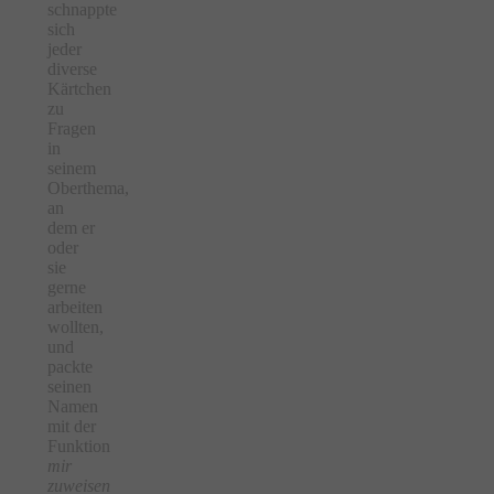
schnappte
sich
jeder
diverse
Kärtchen
zu
Fragen
in
seinem
Oberthema,
an
dem er
oder
sie
gerne
arbeiten
wollten,
und
packte
seinen
Namen
mit der
Funktion
mir
zuweisen