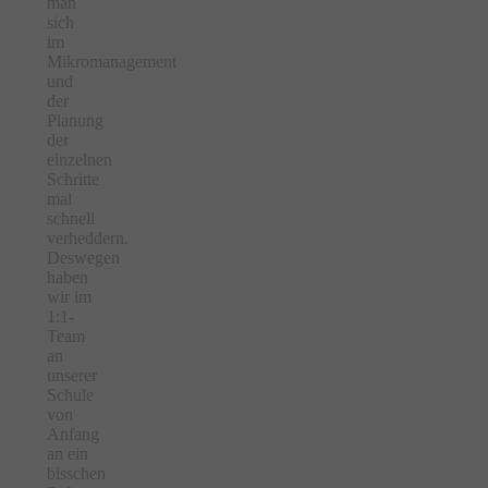
man
sich
im
Mikromanagement
und
der
Planung
der
einzelnen
Schritte
mal
schnell
verheddern.
Deswegen
haben
wir im
1:1-
Team
an
unserer
Schule
von
Anfang
an ein
bisschen