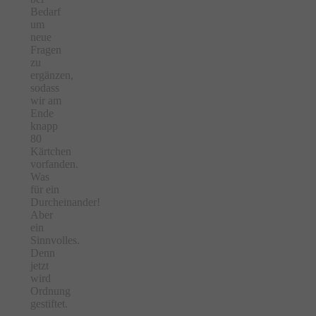
Bedarf
um
neue
Fragen
zu
ergänzen,
sodass
wir am
Ende
knapp
80
Kärtchen
vorfanden.
Was
für ein
Durcheinander!
Aber
ein
Sinnvolles.
Denn
jetzt
wird
Ordnung
gestiftet.