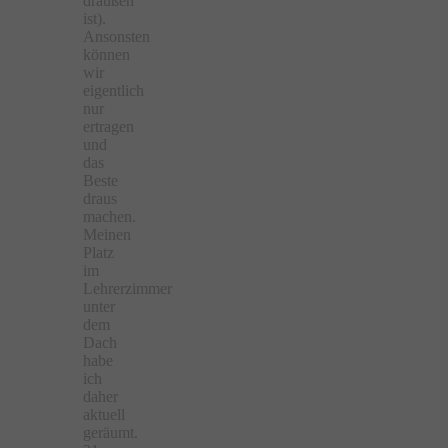
draußen
ist).
Ansonsten
können
wir
eigentlich
nur
ertragen
und
das
Beste
draus
machen.
Meinen
Platz
im
Lehrerzimmer
unter
dem
Dach
habe
ich
daher
aktuell
geräumt.