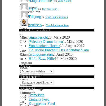
Hauptschulblues
on
Vom Kleben
wir
konsequent
Sigrid
on
The heat is on
Temperaturen
jenseits
Tdejong
on
Von Glaubenssätzen
der
herrmess
dreißig
on
Von Glaubenssätzen
Grad
Nuntii forte selecti
in
Statusbericht
23. März 2020
München.
(Wieder) Demut lernen
1. März 2020
Und
Von blankem Horror
28. August 2017
in
De Triduo Paschali: Das Abendmahl am
den
Gründonnerstag
2. April 2015
Räumen
Hilfe! Bzw. Hilfe
16. März 2020
so
langsam
Archivi
auch:
Archivi
Unsere
Klassenzimmer
Categoriae
haben
Categoriae
allesamt
Ostausrichtung.
De pagina
Lüftungen
Anmelden
oder
Eintrags-Feed
gar
Kommentar-Feed
Klimaanlagen