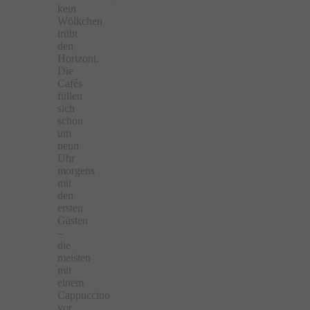
kein
Wölkchen
trübt
den
Horizont.
Die
Cafés
füllen
sich
schon
um
neun
Uhr
morgens
mit
den
ersten
Gästen
–
die
meisten
mit
einem
Cappuccino
vor