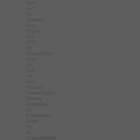
Start
war
ein
bisschen
mau.
Gerade
mal
60%
der
Unterschriften
hatten
wir
zum
vor
drei
Wochen
veranschlagten
Stichtag
zusammen.
Als
Konsequenz
haben
wir
die
entsprechenden