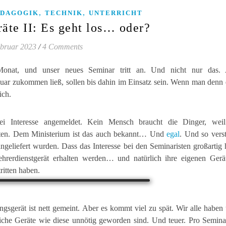
,
,
ÄDAGOGIK
TECHNIK
UNTERRICHT
äte II: Es geht los… oder?
ebruar 2023
/
4 Comments
onat, und unser neues Seminar tritt an. Und nicht nur das.
uar zukommen ließ, sollen bis dahin im Einsatz sein. Wenn man denn e
ich.
i Interesse angemeldet. Kein Mensch braucht die Dinger, weil
reiten. Dem Ministerium ist das auch bekannt… Und
egal
. Und so vers
angeliefert wurden. Dass das Interesse bei den Seminaristen großartig 
hrerdienstgerät erhalten werden… und natürlich ihre eigenen Gerä
ritten haben.
gsgerät ist nett gemeint. Aber es kommt viel zu spät. Wir alle haben
liche Geräte wie diese unnötig geworden sind. Und teuer. Pro Seminar