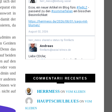
t sich der
eparat ein
asswort in
damit der
sieren, da
 Admins an
en Geräten
. Denn das
auf beiden
en auf den
weder vom
 Admin und
COMMENTARII RECENTES
er anderen
können wir
 nicht auf
HERRMESS
ON
VOM KLEBEN
HAUPTSCHULBLUES
ON
VOM
KLEBEN