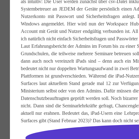
als intuitiv: Die User werden zunächst über csv-Datei inkl
Systembetreuer an JEDEM der Geräte persönlich einen Ad
Nutzerkonto mit Passwort und Sicherheitsfragen anlegt.
Windows angemeldet. Hier wird nun der Workspace Hub g
Account mit Gerät und Nutzer endgültig verbunden ist. All 
ich natürlich nicht einfach Sicherheitsfragen und Passwörte
Laut Erfahrungsbericht der Admins im Forum bis zu einer S
Grundschulen, die teilweise mehrere Seminare betreuen so
dann auch noch vereinzelt iPads sind – denn auch ein Mi
bedeutet nicht nur doppelten Wartungsaufwand in zwei Bet
Plattformen ist grundverschieden. Während die iPad-Nutz
Surfaces laut aktuellem Stand gerade mal 12 zur Verfüg
Ministerium selbst oder von den Admins. Dafür müssen die
Datenschutzbeauftragten geprüft werden soll. Noch bizarrer
nicht. Dann sind die Seminarlehrkräfte gefragt, Chancengle
aktuell nur erahnen. Bedeutet das, iPad-Usern eine Lehrp
Surfaces gibt (Stand Februar 2023)? Das kann doch nicht 