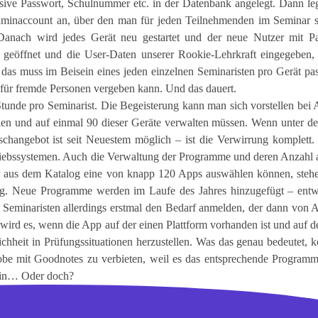
usive Passwort, Schulnummer etc. in der Datenbank angelegt. Dann leg
minaccount an, über den man für jeden Teilnehmenden im Seminar s
 Danach wird jedes Gerät neu gestartet und der neue Nutzer mit P
eöffnet und die User-Daten unserer Rookie-Lehrkraft eingegeben, 
das muss im Beisein eines jeden einzelnen Seminaristen pro Gerät pas
r für fremde Personen vergeben kann. Und das dauert.
tunde pro Seminarist. Die Begeisterung kann man sich vorstellen bei
llen und auf einmal 90 dieser Geräte verwalten müssen. Wenn unter d
schangebot ist seit Neuestem möglich – ist die Verwirrung komplett
riebssystemen. Auch die Verwaltung der Programme und deren Anzahl 
er aus dem Katalog eine von knapp 120 Apps auswählen können, steh
ung. Neue Programme werden im Laufe des Jahres hinzugefügt – ent
 Seminaristen allerdings erstmal den Bedarf anmelden, der dann von
 wird es, wenn die App auf der einen Plattform vorhanden ist und auf d
ichheit in Prüfungssituationen herzustellen. Was das genau bedeutet, 
robe mit Goodnotes zu verbieten, weil es das entsprechende Programm
sein… Oder doch?