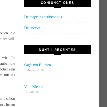
CONIUNCTIONES
De magistris scribentibus
De auctore
 Auch die
ines will.
NUNTII RECENTES
 wir alle
tauben die
Sag’s mit Blumen
höher sein
1. August 2026
te mit ins
Vom Kleben
14. Juli 2026
 uns schon
ist liegen