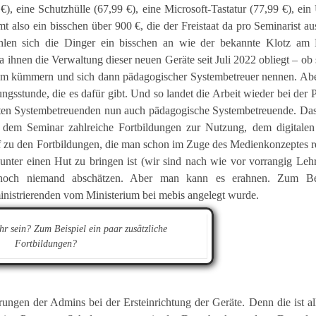
€), eine Schutzhülle (67,99 €), eine Microsoft-Tastatur (77,99 €), e
t also ein bisschen über 900 €, die der Freistaat da pro Seminarist aus
ühlen sich die Dinger ein bisschen an wie der bekannte Klotz am 
 ihnen die Verwaltung dieser neuen Geräte seit Juli 2022 obliegt – ob 
arum kümmern und sich dann pädagogischer Systembetreuer nennen. Ab
ungsstunde, die es dafür gibt. Und so landet die Arbeit wieder bei der 
sten Systembetreuenden nun auch pädagogische Systembetreuende. Das
dem Seminar zahlreiche Fortbildungen zur Nutzung, dem digitalen 
auf zu den Fortbildungen, die man schon im Zuge des Medienkonzeptes 
s unter einen Hut zu bringen ist (wir sind nach wie vor vorrangig Lehr
t noch niemand abschätzen. Aber man kann es erahnen. Zum Be
nistrierenden vom Ministerium bei mebis angelegt wurde.
ehr sein? Zum Beispiel ein paar zusätzliche
Fortbildungen?
ungen der Admins bei der Ersteinrichtung der Geräte. Denn die ist al