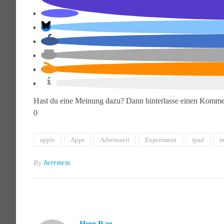
Hast du eine Meinung dazu? Dann hinterlasse einen Komme
0
apple
Apps
Arbeitszeit
Experiment
ipad
m
By
herrmess
Herr Rau