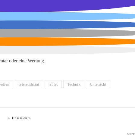
ntar oder eine Wertung.
edien
referendariat
tablet
Technik
Unterricht
4 Comments
AN