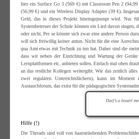
hier ein Surface Go 3 (569 €) mit Classroom Pen 2 (94,99 
(56,99 €) und ein Wireless Display Adapter (39 €). Insgesam
Geld, das in dieses Projekt hineingepumpt wird. Nur f
Systembetreuer der Schule können ein Lied davon singen, da
oder nicht. Per se könnte sich zwar eine andere Person d
will sich freiwillig keiner antun. Nicht für die eine Anrechn
qua Amt etwas mit Technik zu tun hat. Daher sind die mei
dass wir neben der Einrichtung und Wartung der Geräte 
Lernplattformen etc. anbieten sollen. Einfach mal oben dr
an das restliche Kollegen weitergibt. Wie das zeitlich alle
zwei regulären Unterrichtsfächern), kann im Momen
Austauchforum, das extra für die pädagogischen Systemadmi
Darf’s a bisserl m
Hilfe (!)
Die Threads sind voll von haarsträubenden Problemschilder