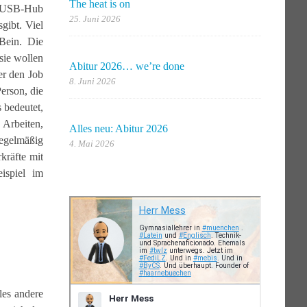
The heat is on
in USB-Hub
25. Juni 2026
gibt. Viel
Bein. Die
sie wollen
Abitur 2026… we’re done
er den Job
8. Juni 2026
Person, die
 bedeutet,
Arbeiten,
Alles neu: Abitur 2026
regelmäßig
4. Mai 2026
kräfte mit
ispiel im
les andere