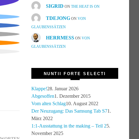
SIGRID
ON
THE HEAT IS ON
TDEJONG
ON
VON
GLAUBENSSÄTZEN
HERRMESS
ON
VON
GLAUBENSSÄTZEN
NUNTII FORTE SELECTI
Klappe!
28. Januar 2026
Abgesoffen
1. Dezember 2015
Vom alten Schlag
10. August 2022
Der Neuzugang: Das Samsung Tab S7
1.
März 2022
1:1-Ausstattung in the making – Teil 2
5.
November 2025
TWORTEN