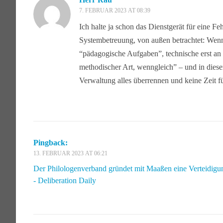
7. FEBRUAR 2023 AT 08:39
Ich halte ja schon das Dienstgerät für eine F
Systembetreuung, von außen betrachtet: Wenn s
“pädagogische Aufgaben”, technische erst an 
methodischer Art, wenngleich” – und in dies
Verwaltung alles überrennen und keine Zeit fü
Pingback:
13. FEBRUAR 2023 AT 06:21
Der Philologenverband gründet mit Maaßen eine Verteidigu
- Deliberation Daily