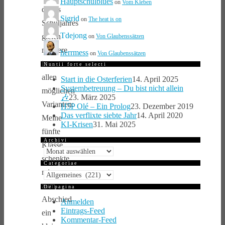
Hauptschulblues
on
Vom Kleben
dieses
Sigrid
on
The heat is on
Schuljahres
Tdejong
gleich
on
Von Glaubenssätzen
mehrere
herrmess
on
Von Glaubenssätzen
in
Nuntii forte selecti
allen
Start in die Osterferien
14. April 2025
Systembetreuung – Du bist nicht allein
möglichen
🎶
23. März 2025
Varianten:
H5P Olé – Ein Prolog
23. Dezember 2019
Das verflixte siebte Jahr
14. April 2020
Meine
KI-Krisen
31. Mai 2025
fünfte
Archivi
Klasse
Archivi
schenkte
Categoriae
mir
Categoriae
zum
De pagina
Abschied
Anmelden
Eintrags-Feed
ein
Kommentar-Feed