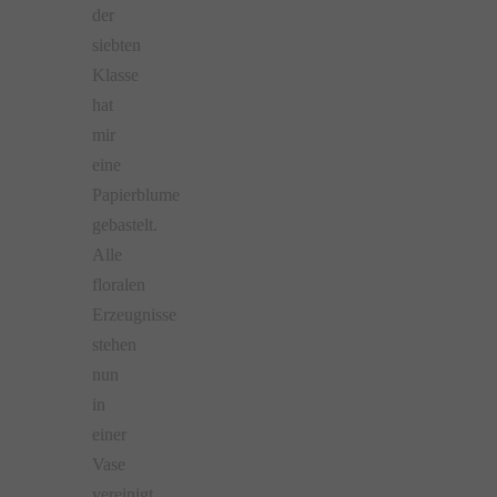
der
siebten
Klasse
hat
mir
eine
Papierblume
gebastelt.
Alle
floralen
Erzeugnisse
stehen
nun
in
einer
Vase
vereinigt