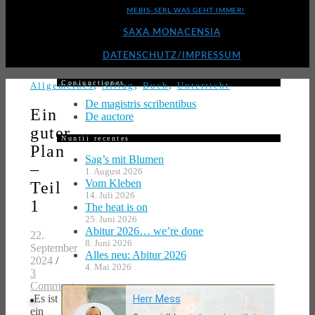
MEBIS-SERL WAS GEHT IMMER!
SAXA MONACENSIA
DATENSCHUTZ/IMPRESSUM
Coniunctiones
,
,
,
Allgemeines
Alltag
Buch
Unterricht
De magistris scribentibus
Ein
De auctore
guter
Nuntii recentes
Plan
Sag’s mit Blumen
–
1. August 2026
Vom Kleben
Teil
14. Juli 2026
1
The heat is on
25. Juni 2026
Abitur 2026… we’re done
22.
8. Juni 2026
September
Alles neu: Abitur 2026
2024
/
4. Mai 2026
3
Comments
Es ist
ein