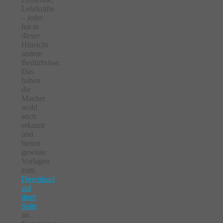
Lehrkräfte
– jeder
hat in
dieser
Hinsicht
andere
Bedürfnisse.
Das
haben
die
Macher
wohl
auch
erkannt
und
bieten
gewisse
Vorlagen
zum
Download
auf
ihrer
Seite
an.