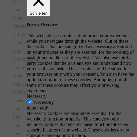
sich
von
Schließen
einer
Privacy Overview
Plattform
auf die
This website uses cookies to improve your experience
while you navigate through the website. Out of these,
andere
the cookies that are categorized as necessary are stored
aufs
on your browser as they are essential for the working of
basic functionalities of the website. We also use third-
Crossposting
party cookies that help us analyze and understand how
durch
you use this website. These cookies will be stored in
your browser only with your consent. You also have the
Bots,
option to opt-out of these cookies. But opting out of
wieder
some of these cookies may affect your browsing
experience.
andere
Necessary
posten
Necessary
immer aktiv
mal
Necessary cookies are absolutely essential for the
hier
website to function properly. This category only
includes cookies that ensures basic functionalities and
und
security features of the website. These cookies do not
mal
store any personal information.