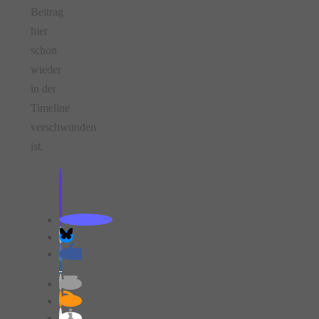
Beitrag
hier
schon
wieder
in der
Timeline
verschwunden
ist.