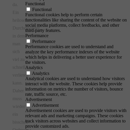
Functional
da.
Functional
Ein
Functional cookies help to perform certain
functionalities like sharing the content of the website on
heiloses
social media platforms, collect feedbacks, and other
Durcheinander,
third-party features.
Performance
in dem
Performance
man
Performance cookies are used to understand and
sich
analyze the key performance indexes of the website
which helps in delivering a better user experience for
viel zu
the visitors.
schnell
Analytics
Analytics
verlieren
Analytical cookies are used to understand how visitors
kann.
interact with the website. These cookies help provide
information on metrics the number of visitors, bounce
Daher
rate, traffic source, etc.
muss
Advertisement
Advertisement
wieder
Advertisement cookies are used to provide visitors with
ein
relevant ads and marketing campaigns. These cookies
track visitors across websites and collect information to
bisschen
provide customized ads.
Ordnung