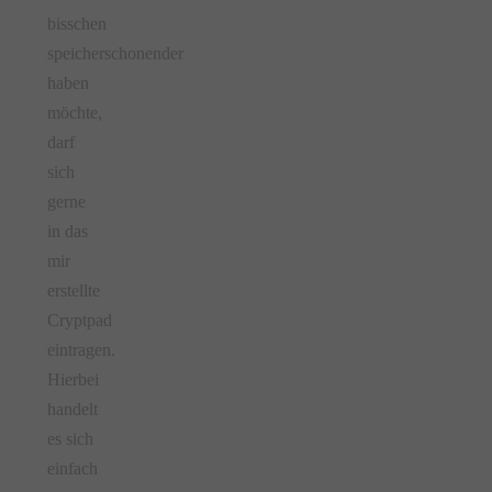
bisschen
speicherschonender
haben
möchte,
darf
sich
gerne
in das
mir
erstellte
Cryptpad
eintragen.
Hierbei
handelt
es sich
einfach