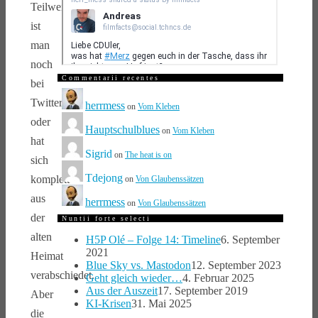
Teilweise
ist
man
noch
Commentarii recentes
bei
Twitter
herrmess
on
Vom Kleben
oder
Hauptschulblues
on
Vom Kleben
hat
Sigrid
on
The heat is on
sich
Tdejong
komplett
on
Von Glaubenssätzen
aus
herrmess
on
Von Glaubenssätzen
der
Nuntii forte selecti
alten
H5P Olé – Folge 14: Timeline
6. September
2021
Heimat
Blue Sky vs. Mastodon
12. September 2023
verabschiedet.
Geht gleich wieder…
4. Februar 2025
Aus der Auszeit
17. September 2019
Aber
KI-Krisen
31. Mai 2025
die