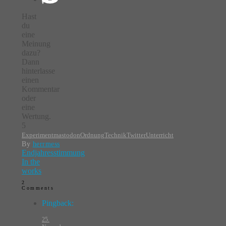
Hast
du
eine
Meinung
dazu?
Dann
hinterlasse
einen
Kommentar
oder
eine
Wertung.
5
Experiment
mastodon
Ordnung
Technik
Twitter
Unterricht
By
herrmess
Endjahresstimmung
In the
works
2
Comments
Pingback:
25.