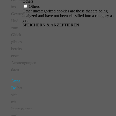
Others
Others
ins
Other uncategorized cookies are those that are being
Gewusel.
analyzed and have not been classified into a category as
yet.
Und
SPEICHERN & AKZEPTIEREN
zum
Glück
gibt es
bereits
erste
Anstrengungen
dazu.
Anna
Do
hat
sich
mit
Interessierten
auf