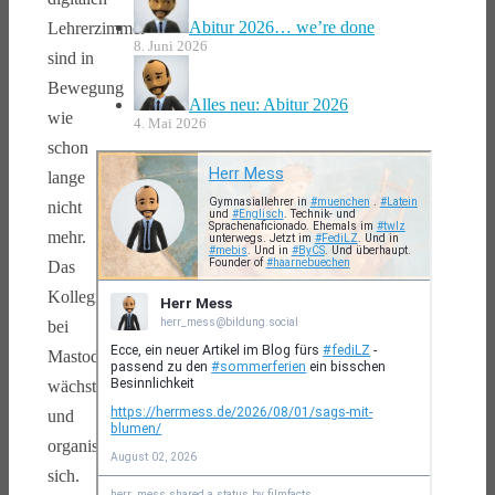
Abitur 2026… we’re done
Lehrerzimmer
8. Juni 2026
sind in
Bewegung
Alles neu: Abitur 2026
wie
4. Mai 2026
schon
lange
nicht
mehr.
Das
Kollegium
bei
Mastodon
wächst
und
organisiert
sich.