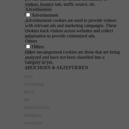
visitors, bounce rate, traffic source, etc.
Dreißigjährigen
Advertisement
Krieg,
Advertisement
Advertisement cookies are used to provide visitors
da
with relevant ads and marketing campaigns. These
die
cookies track visitors across websites and collect
information to provide customized ads.
Stadt
Others
entgegen
Others
Other uncategorized cookies are those that are being
aller
analyzed and have not been classified into a
Befürchtungen
category as yet.
SPEICHERN & AKZEPTIEREN
von
einer
Zerstörung
durch
die
schwedischen
Belagerer
verschont