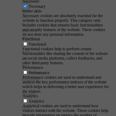
Necessary
Jedes
Necessary
Kind,
immer aktiv
Necessary cookies are absolutely essential for the
das
website to function properly. This category only
in
includes cookies that ensures basic functionalities
and security features of the website. These cookies
München
do not store any personal information.
geboren
Functional
Functional
ist,
Functional cookies help to perform certain
weiß
functionalities like sharing the content of the website
on social media platforms, collect feedbacks, and
um
other third-party features.
ihre
Performance
Bedeutung:
Performance
Performance cookies are used to understand and
Maximilian
analyze the key performance indexes of the website
I.
which helps in delivering a better user experience for
the visitors.
spendete
Analytics
die
Analytics
Analytical cookies are used to understand how
Säule
visitors interact with the website. These cookies help
im
provide information on metrics the number of