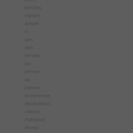
exercitus,
seipsum,
domum
et
spes
suas
servatas
hoc
perenne
ad
posteros
monumentum
Maximilianus
com(es)
Pal(atinus)
Rhen(i)