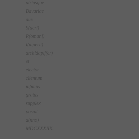
utriusque
Bavariae
dux
S(acri)
R(omani)
I(mperii)
archidapif(er)
et
elector
clientum
infimus
gratus
supplex
posuit
a(nno)
MDCXXXIIX.