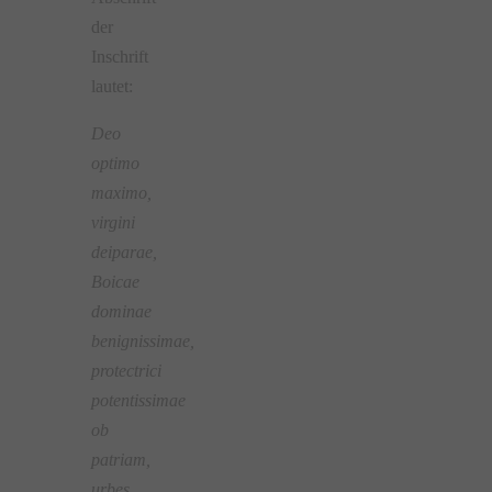
der
Inschrift
lautet:
Deo
optimo
maximo,
virgini
deiparae,
Boicae
dominae
benignissimae,
protectrici
potentissimae
ob
patriam,
urbes,