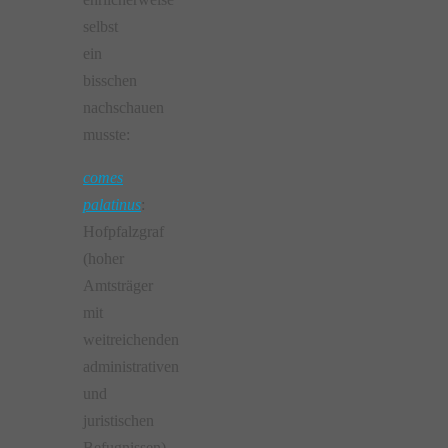
selbst
ein
bisschen
nachschauen
musste:
comes
palatinus
:
Hofpfalzgraf
(hoher
Amtsträger
mit
weitreichenden
administrativen
und
juristischen
Befugnissen)