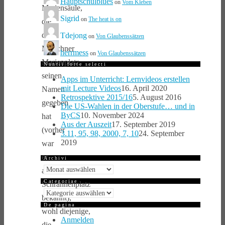
Hauptschulblues
on
Vom Kleben
Mariensäule,
Sigrid
on
The heat is on
die
dem
Tdejong
on
Von Glaubenssätzen
Münchner
herrmess
on
Von Glaubenssätzen
Marienplatz
Nuntii forte selecti
seinen
Apps im Unterricht: Lernvideos erstellen
mit Lecture Videos
16. April 2020
Namen
Retrospektive 2015/16
5. August 2016
gegeben
Die US-Wahlen in der Oberstufe… und in
ByCS
10. November 2024
hat
Aus der Auszeit
17. September 2019
(vorher
3.11, 95, 98, 2000, 7, 10
24. September
2019
war
er
Archivi
Archivi
als
Categoriae
Schrannenplatz
Categoriae
bekannt),
De pagina
wohl diejenige,
Anmelden
die