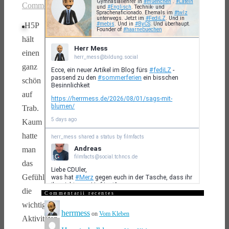
Comments
H5P
hält
einen
ganz
schön
auf
Trab.
Kaum
hatte
man
das
Gefühl,
die
Commentarii recentes
wichtigsten
herrmess
on
Vom Kleben
Aktivitäten