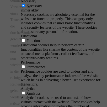
definierte
Necessary
Necessary
Versatzstücke
immer aktiv
eines
Necessary cookies are absolutely essential for the
website to function properly. This category only
Textes,
includes cookies that ensures basic functionalities
die
and security features of the website. These cookies
do not store any personal information.
durcheinander
Functional
gewürfelt
Functional
Functional cookies help to perform certain
wurden
functionalities like sharing the content of the website
und
on social media platforms, collect feedbacks, and
other third-party features.
nun
Performance
wieder
Performance
in die
Performance cookies are used to understand and
analyze the key performance indexes of the website
richtige
which helps in delivering a better user experience for
Reihenfolge
the visitors.
Analytics
gebracht
Analytics
werden
Analytical cookies are used to understand how
visitors interact with the website. These cookies help
müssen.
provide information on metrics the number of