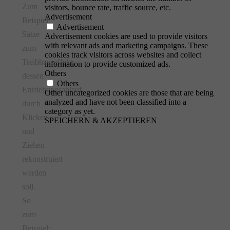
Zum
visitors, bounce rate, traffic source, etc.
Advertisement
Beispiel
Advertisement
Sätze
Advertisement cookies are used to provide visitors
with relevant ads and marketing campaigns. These
zum
cookies track visitors across websites and collect
Treibhauseffekt,
information to provide customized ads.
Others
dessen
Others
Entstehungsablauf
Other uncategorized cookies are those that are being
analyzed and have not been classified into a
durch
category as yet.
Klicken
SPEICHERN & AKZEPTIEREN
und
Ziehen
rekonstruiert
werden
soll.
So
zum
Beispiel: