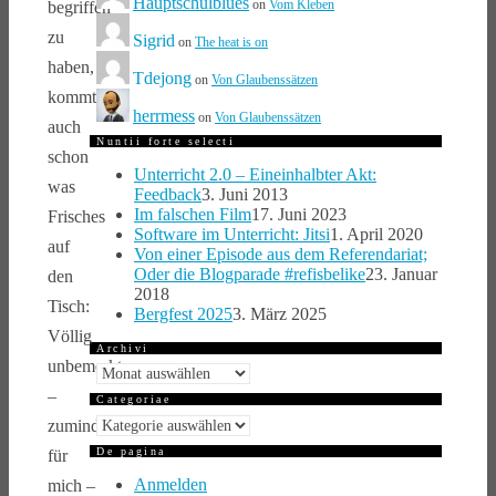
Hauptschulblues
on
Vom Kleben
begriffen
zu
Sigrid
on
The heat is on
haben,
Tdejong
on
Von Glaubenssätzen
kommt
herrmess
on
Von Glaubenssätzen
auch
Nuntii forte selecti
schon
Unterricht 2.0 – Eineinhalbter Akt:
was
Feedback
3. Juni 2013
Im falschen Film
17. Juni 2023
Frisches
Software im Unterricht: Jitsi
1. April 2020
auf
Von einer Episode aus dem Referendariat;
Oder die Blogparade #refisbelike
23. Januar
den
2018
Tisch:
Bergfest 2025
3. März 2025
Völlig
Archivi
unbemerkt
Archivi
–
Categoriae
Categoriae
zumindest
De pagina
für
Anmelden
mich –