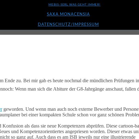
MEBIS-SERL WAS GEHT IMMER!
SAXA MONACENSIA
DATENSCHUTZ/IMPRESSUM
 dem Ende zu. Bei mir gab es heute nochmal die mündlichen Prüfungen i
Dennoch: Wenn man sich die Abiture der G8-Jahrgänge anschaut, fallen 
r
geworden. Und wenn man auch noch externe Bewerber und Persone
Raumplaner bei einer kompakten Schule schon vor ganz schönen Proble
 Konfusion als dass sie neue Kompetenzen abprüfen. Diese cartoon-b
eues und Kompetenzorientiertes angepriesen worden. Dieser etwas uni
cht so ganz auf. Auch dass es am ISB jeweils nur eine illustrierende