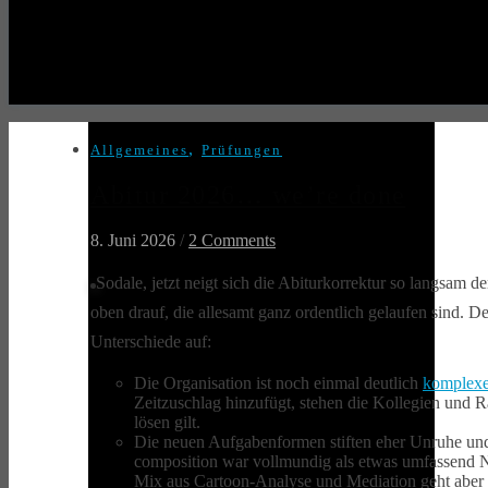
,
Allgemeines
Prüfungen
Abitur 2026… we’re done
8. Juni 2026
/
2 Comments
Sodale, jetzt neigt sich die Abiturkorrektur so langsam
oben drauf, die allesamt ganz ordentlich gelaufen sind. 
Unterschiede auf:
Die Organisation ist noch einmal deutlich
komplexe
Zeitzuschlag hinzufügt, stehen die Kollegien und 
lösen gilt.
Die neuen Aufgabenformen stiften eher Unruhe und
composition war vollmundig als etwas umfassend N
Mix aus Cartoon-Analyse und Mediation geht aber ni