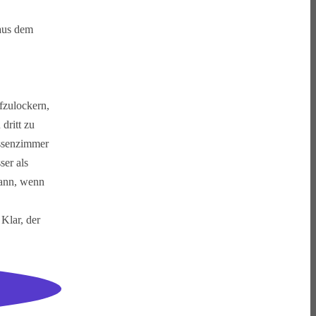
 aus dem
fzulockern,
dritt zu
assenzimmer
ser als
wann, wenn
Klar, der