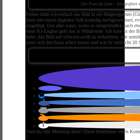
Der Pont du Gare – fotografiert
Früher hätte ich einfach das Bild in ein Malprogramm (Gi
dann mit einem digitalen Stift krakelig nachgezeichnet, eve
eingefügt. Das alles kann, wenn es einigermaßen nach etw
einer KI-Engine geht das in Windeseile. Ich habe in der
habe, das Bild auf schwarz-weiß zu reduzieren, alle unnöt
kann sich durchaus sehen lassen und war in vielleicht 20 S
Hast du eine Meinung dazu? Dann hinterlasse einen Kom
5