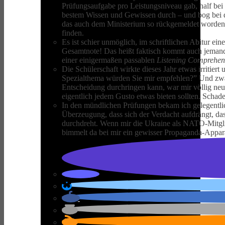
Prüfungsaufgabe pro Leistungsniveau gab, half bei 
bestem Wissen und Gewissen durch – und bog bei de
das auch dem Ministerium so rückgemeldet worden
finden.
Es ist schier unmöglich, im schriftlichen Abitur 
Gesamtnote! Das heißt faktisch kommt auch jemand,
einer einigermaßen passablen
Listening Comprehen
Die Schülerschaft wirkte dieses Jahr etwas irritier
Spezialthema würden Sie mir empfehlen?” Und zwar 
Entscheidung durchringen kann, war mir völlig neu.
eigentlich jedem Gusto etwas bieten sollten. Scha
In den mündlichen Prüfungen bekam ich gelegentlich
Überzeugung, dass sich der Verdacht aufdrängt, dass
durchdreht. Wenn mir die Ukraine als NATO-Mitglie
bimmelt da bei mir ein gewisser Propaganda-Appar