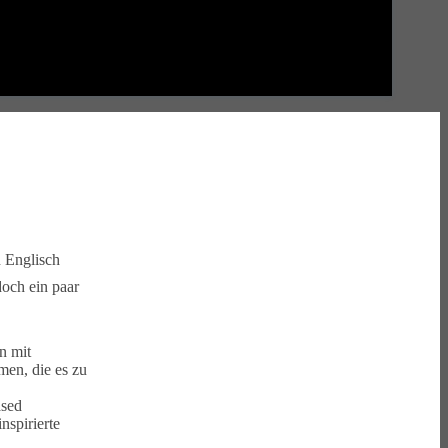
n Englisch
doch ein paar
n mit
men, die es zu
ased
nspirierte