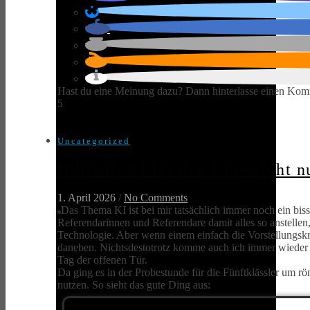
Hast du eine Meinung dazu? Dann hinterlasse einen Kom
5
Uncategorized
Bild mit KI für den Unterricht 
1. April 2026
/
No Comments
Das Thema KI ist bei mir tatsächlich immer noch ein bis
Referendarinnen und Referendare damit alles so anstellen
Technologie. Aber wenn einem einfach die Vorstellungskraft
daneben. Nichtsdestotrotz komme auch ich immer wieder zu 
Tag der offenen Tür.
Da ging es in der Probestunde für die Fünftklässler um r
nutzen. So sieht das gute Ding aus: