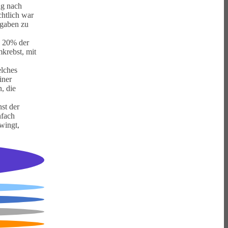
ng nach
htlich war
fgaben zu
e 20% der
krebst, mit
elches
iner
, die
st der
nfach
wingt,