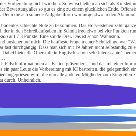
der Vorbereitung nicht wirklich. So wurschtelte man sich als Kursleitu
r Bewertung alles so gut es ging zu einem glücklichen Ende. Offensic
. Denn die ach so neue Aufgabenform war nirgendwo in den Abiturau
eine bodenlos schlechte Note zu bekommen. Das Hörverstehen zählt ganz
 der in den Schreibaufgaben im Schnitt irgendwo bei vier Punkten rum
sion
auf 7-8 Punkte. Eine solide Drei. Das ist schon Wahnsinn.
t und unsicher auf mich. Die häufigste Frage meiner Schützlinge war “W
fast durchgängig. Dass man sich mit 19 Jahren nicht selbständig zu e
 Dabei bietet die Oberstufe in Englisch schon sehr interessante Themen
de…
 Falschinformationen als Fakten präsentiert – und das mit einer Inbrun
 ein paar Leute die Vorbereitung mit KI bestreiten, die gelegentlich ei
d angepriesen wird, die nun alle anderen Mitglieder zum Eingreifen z
at durch. Unheimlich.