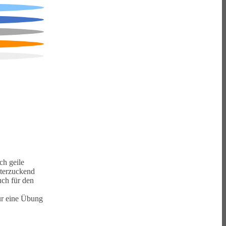
ch geile
ulterzuckend
uch für den
für eine Übung