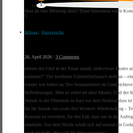
Hast du eine Meinung dazu? Dann hinterlasse einen Kom
5
,
Alltag
Unterricht
Von Glaubenssätzen
26. April 2026
/
3 Comments
Wenn der Chef in der Pause anruft, steht etwas Akutes an
kommen?” Der berühmte Unterrichtsbesuch steht an – ein e
wieder wie früher an: Der Seminarlehrer im Unterrichtsv
Beförderungen. Man ist sofort im alten Muster. Und der Kö
Stunde in der Oberstufe so kurz vor dem Notenschluss ist 
für die Stunde aus exakt drei Wörtern: Wiederholung – Tex
Konzept zu erweitern, für den Fall, dass mir in der Aufre
innehalte. Aus dem Nichts schält sich auf einmal ein Ged
noch nie hatte:
Was soll dir denn passieren?