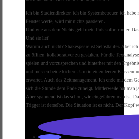
Ich bin Studiendirektor, ich bin Systembetreuer, ich habe
Fenster werfe, wird mir nichts passieren.
Und wie aus dem Nichts geht mein Puls sofort runter. Das
Und sie lief.
Warum auch nicht? Shakespeare ist Selbstläufer. Aber ich 
zu öffnen, kollaborativer zu gestalten. Für die Textanaly
spielen und vorzusprechen und hinterher mit den Ergebn
und müssen beide kichern. Um in einen leeren Klassenraum
erwartet. Auch das Zeitmanagement. Ich ende mit dem Go
sich die Stunde dem Ende zuneigt. Mittlerweile hat man j
Aber spannend ist das schon, wie eingefahren man ist. Da
Trigger ist derselbe. Die Situation ist es nicht. Der Kopf