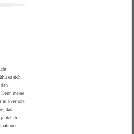
icht
hlt es sich
 den
k. Denn meine
r in Evernote
he, das
plötzlich
ituationen