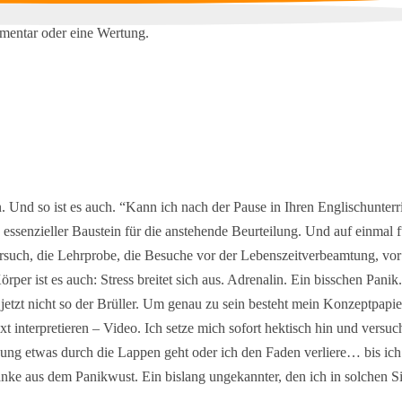
mentar oder eine Wertung.
. Und so ist es auch. “Kann ich nach der Pause in Ihren Englischunterr
ssenzieller Baustein für die anstehende Beurteilung. Und auf einmal fü
ersuch, die Lehrprobe, die Besuche vor der Lebenszeitverbeamtung, vor
rper ist es auch: Stress breitet sich aus. Adrenalin. Ein bisschen Pani
jetzt nicht so der Brüller. Um genau zu sein besteht mein Konzeptpapie
t interpretieren – Video. Ich setze mich sofort hektisch hin und versuc
gung etwas durch die Lappen geht oder ich den Faden verliere… bis ich 
anke aus dem Panikwust. Ein bislang ungekannter, den ich in solchen S