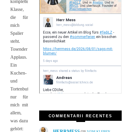
komplette
Klasse,
die für
mich
Spalier
steht.
Tosender
Applaus.
Ein
Kuchen-
und
Tortenbuffet
nur für
mich mit
allem,
COMMENTARII RECENTES
was dazu
gehört:
HERRMESS
ON
VOM KLEBEN