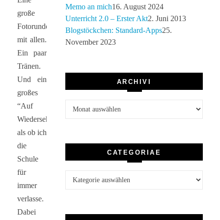
Memo an mich
16. August 2024
große
Unterricht 2.0 – Erster Akt
2. Juni 2013
Fotorunde
Blogstöckchen: Standard-Apps
25.
mit allen.
November 2023
Ein paar
Tränen.
Und ein
ARCHIVI
großes
Archivi
“Auf
Wiedersehen”,
als ob ich
die
CATEGORIAE
Schule
für
Categoriae
immer
verlasse.
Dabei