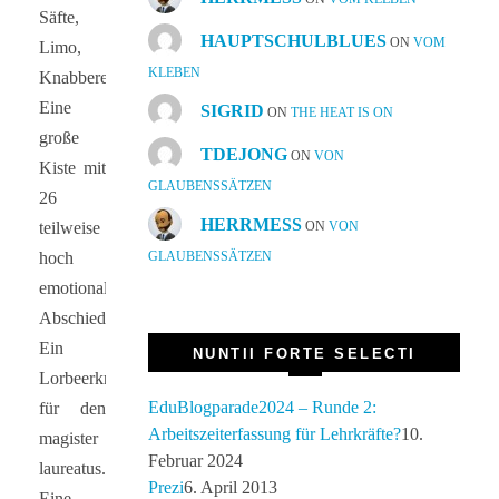
Säfte,
HAUPTSCHULBLUES
ON
VOM
Limo,
KLEBEN
Knabbereien.
Eine
SIGRID
ON
THE HEAT IS ON
große
TDEJONG
ON
VON
Kiste mit
GLAUBENSSÄTZEN
26
HERRMESS
ON
VON
teilweise
GLAUBENSSÄTZEN
hoch
emotionalen
Abschiedsbriefen.
Ein
NUNTII FORTE SELECTI
Lorbeerkranz
EduBlogparade2024 – Runde 2:
für den
Arbeitszeiterfassung für Lehrkräfte?
10.
magister
Februar 2024
laureatus.
Prezi
6. April 2013
Eine