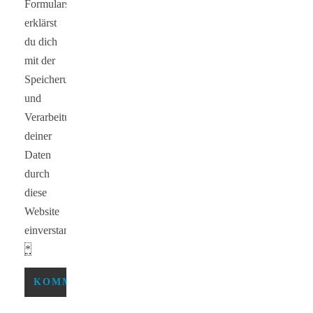
Formulars
erklärst
du dich
mit der
Speicherung
und
Verarbeitung
deiner
Daten
durch
diese
Website
einverstanden.
*