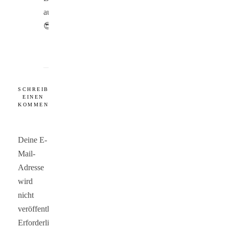
auf
😎
SCHREIBE
EINEN
KOMMENTAR
Deine E-
Mail-
Adresse
wird
nicht
veröffentlicht.
Erforderliche