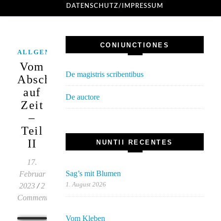
DATENSCHUTZ/IMPRESSUM
CONIUNCTIONES
,
,
ALLGEMEINES
PÄDAGOGIK
UNTERRICHT
Vom
De magistris scribentibus
Abschied
auf
De auctore
Zeit
–
Teil
II
NUNTII RECENTES
17.
Sag’s mit Blumen
Februar
1. August 2026
2023
/
2
Comments
Vom Kleben