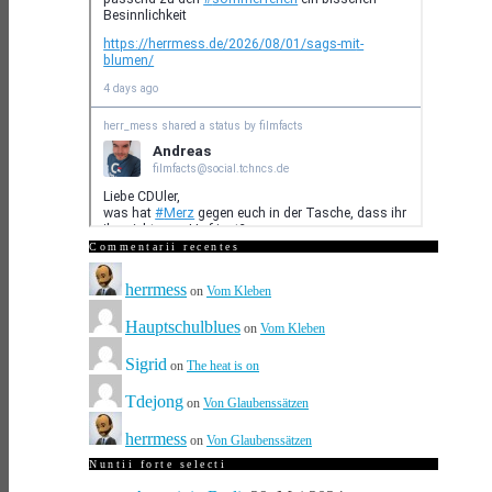
Commentarii recentes
herrmess
on
Vom Kleben
Hauptschulblues
on
Vom Kleben
Sigrid
on
The heat is on
Tdejong
on
Von Glaubenssätzen
herrmess
on
Von Glaubenssätzen
Nuntii forte selecti