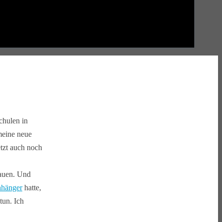
chulen in
meine neue
etzt auch noch
hauen. Und
hänger
hatte,
tun. Ich