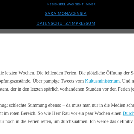
MEBIS-SERL WAS GEHT IMMER!
SAXA MONACENSIA
DATENSCHUTZ/IMPRESSUM
r die letzten Wochen. Die fehlenden Ferien. Die plötzliche Öffnung der S
höpfungszustände. Über pampige Tweets vom
Kultusministerium
. Und 
tent, der in den letzten spärlich vorhandenen Stunden vor den Ferien j
genug; schlechte Stimmung ebenso – da muss man nur in die Medien sc
t im roten Bereich. So wie Herr Rau vor ein paar Wochen einen
Durch
ur noch in die Ferien retten, um durchzuatmen. Ich werde das definitiv 