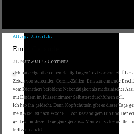
,
Alltag
Unterricht
Ende Gelände
21. März 2021
/
2 Comments
Ich hatte eigentlich einen richtig langen Text vorbereitet. Übe
Zeiten von steigenden Corona-Zahlen. Ernstzunehmende Ersc
vom Dienstherr befohlene Nebentätigkeit als medizinischer Assis
mit Kindern im Klassenzimmer Selbsttest durchführen soll.
Ich hab ihn gelöscht. Denn Kopfschütteln gibt es dieser Tage 
mein Akku ist nach Woche 11 von beständigem Hin und Her ech
geht es mir dieser Tage ganz genauso. Man will sich eigentlich n
hoffe, ihr auch!