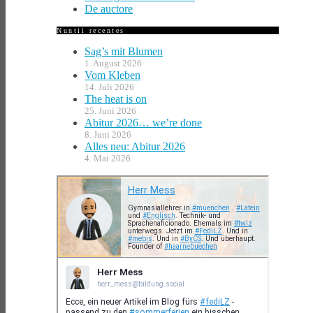
De auctore
Nuntii recentes
Sag’s mit Blumen
1. August 2026
Vom Kleben
14. Juli 2026
The heat is on
25. Juni 2026
Abitur 2026… we’re done
8. Juni 2026
Alles neu: Abitur 2026
4. Mai 2026