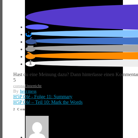
Hast du eine Meinung dazu? Dann hinterlasse einen Kommentar
5
corona
Unterricht
By
herrmess
H5P Olé - Folge 11: Summary
H5P Olé – Teil 10: Mark the Words
2 Comments