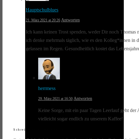
Hauptschulblues
Antworten
21. März 2021 at 20:26
Ich kann keinen Trost spenden, weder Dir noch Thomas no
ich denke mehrmals täglich, wie es den Kolleg*innen in 
gelassen im Regen. Gesundheitlich kostet das Lebensjahre.
herrmess
Antworten
29. März 2021 at 16:50
Keine Sorge, mit ein paar Tagen Leerlauf geht de
vielleicht sogar endlich zu unserem Kaffee!
Schreibe einen Kommentar