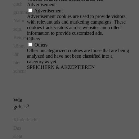
auch
Advertisement
Advertisement
grammatischer
Advertisement cookies are used to provide visitors
Natur
with relevant ads and marketing campaigns. These
cookies track visitors across websites and collect
sein.
information to provide customized ads.
Beides
Others
Others
könnt
Other uncategorized cookies are those that are being
ihr
analyzed and have not been classified into a
category as yet.
hier
SPEICHERN & AKZEPTIEREN
sehen:
Wie
geht’s?
Kinderleicht.
Das
sieht