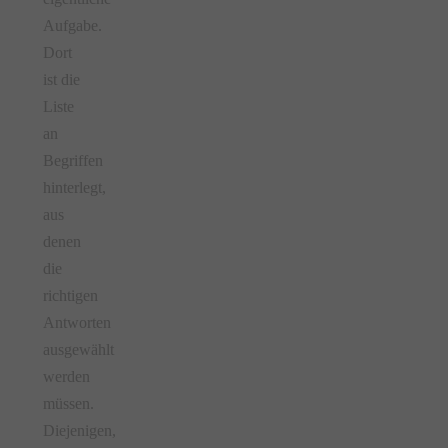
Aufgabe.
Dort
ist die
Liste
an
Begriffen
hinterlegt,
aus
denen
die
richtigen
Antworten
ausgewählt
werden
müssen.
Diejenigen,