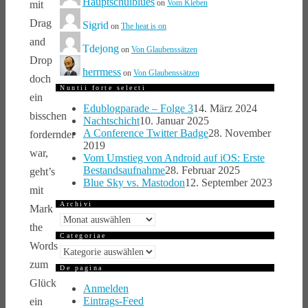
Hauptschulblues
on
Vom Kleben
mit
Drag
Sigrid
on
The heat is on
and
Tdejong
on
Von Glaubenssätzen
Drop
herrmess
on
Von Glaubenssätzen
doch
Nuntii forte selecti
ein
Edublogparade – Folge 3
14. März 2024
bisschen
Nachtschicht
10. Januar 2025
A Conference Twitter Badge
28. November
fordernder
2019
war,
Vom Umstieg von Android auf iOS: Erste
Bestandsaufnahme
28. Februar 2025
geht’s
Blue Sky vs. Mastodon
12. September 2023
mit
Archivi
Mark
Archivi
the
Categoriae
Words
Categoriae
zum
De pagina
Glück
Anmelden
Eintrags-Feed
ein