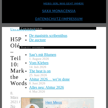
MEBIS-SERL WAS GEHT IMMER!
SAXA MONACENSIA
DATENSCHUTZ/IMPRESSUM
Coniunctiones
Uncategorized
De magistris scribentibus
H5P
De auctore
Olé
Nuntii recentes
–
Sag’s mit Blumen
Teil
1. August 2026
Vom Kleben
10:
14. Juli 2026
Mark
The heat is on
25. Juni 2026
the
Abitur 2026… we’re done
Words
8. Juni 2026
Alles neu: Abitur 2026
4. Mai 2026
8.
März
2021
/
No