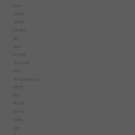
man
schon
an der
Maske,
die
sich
bei der
Auswahl
des
Aufgabentyps
Mark
the
Words
öffnet.
Alles
alte