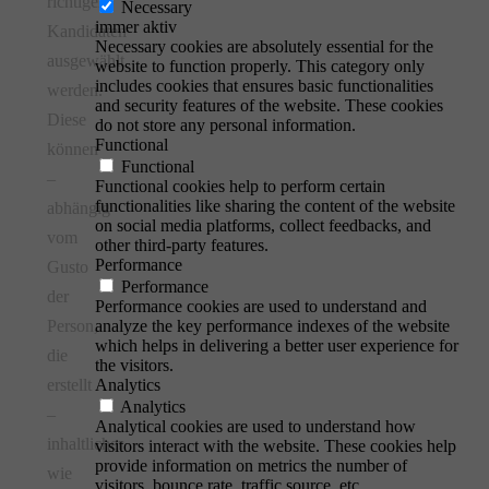
richtigen
Necessary
immer aktiv
Kandidaten
Necessary cookies are absolutely essential for the
ausgewählt
website to function properly. This category only
includes cookies that ensures basic functionalities
werden.
and security features of the website. These cookies
Diese
do not store any personal information.
Functional
können
Functional
–
Functional cookies help to perform certain
functionalities like sharing the content of the website
abhängig
on social media platforms, collect feedbacks, and
vom
other third-party features.
Performance
Gusto
Performance
der
Performance cookies are used to understand and
Person,
analyze the key performance indexes of the website
which helps in delivering a better user experience for
die
the visitors.
erstellt
Analytics
Analytics
–
Analytical cookies are used to understand how
inhaltlicher
visitors interact with the website. These cookies help
provide information on metrics the number of
wie
visitors, bounce rate, traffic source, etc.