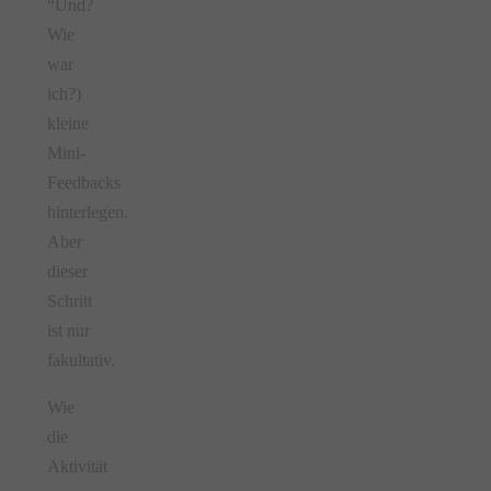
“Und?
Wie
war
ich?)
kleine
Mini-
Feedbacks
hinterlegen.
Aber
dieser
Schritt
ist nur
fakultativ.
Wie
die
Aktivität