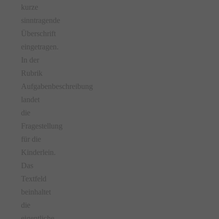
kurze
sinntragende
Überschrift
eingetragen.
In der
Rubrik
Aufgabenbeschreibung
landet
die
Fragestellung
für die
Kinderlein.
Das
Textfeld
beinhaltet
die
eigentliche