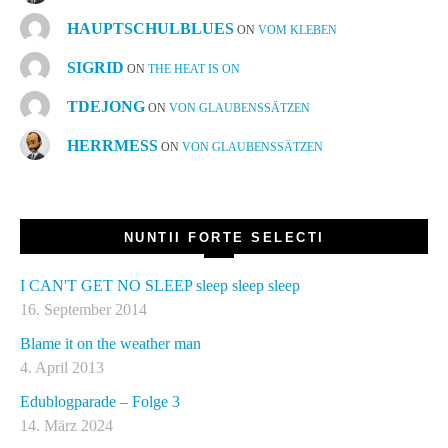
HAUPTSCHULBLUES
ON
VOM KLEBEN
SIGRID
ON
THE HEAT IS ON
TDEJONG
ON
VON GLAUBENSSÄTZEN
HERRMESS
ON
VON GLAUBENSSÄTZEN
NUNTII FORTE SELECTI
I CAN'T GET NO SLEEP sleep sleep sleep
16. September 2014
Blame it on the weather man
4. April 2013
Edublogparade – Folge 3
14. März 2024