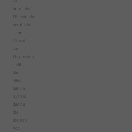
zu
horrenden
Überstunden
verpflichtet,
seine
Abwahl
zur
Disposition
stellt –
das
alles
hat ein
System,
das für
die
meisten
von