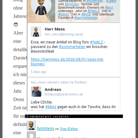
ohne
Jahresrückblick
😎
Aber
eine
detaillierte
Darstellung
erspare
ich mir
dieses
Jahr.
Denn
Zeit ist
für uns
Commentarii recentes
definitiv
herrmess
on
Vom Kleben
eine