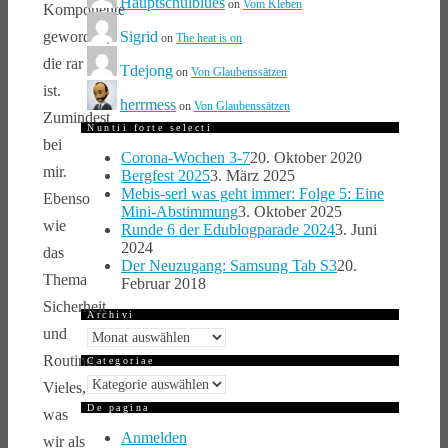
Hauptschulblues
on
Vom Kleben
Komponente
Sigrid
geworden,
on
The heat is on
die rar
Tdejong
on
Von Glaubenssätzen
ist.
herrmess
on
Von Glaubenssätzen
Zumindest
Nuntii forte selecti
bei
Corona-Wochen 3-7
20. Oktober 2020
mir.
Bergfest 2025
3. März 2025
Mebis-serl was geht immer: Folge 5: Eine
Ebenso
Mini-Abstimmung
3. Oktober 2025
wie
Runde 6 der Edublogparade 2024
3. Juni
2024
das
Der Neuzugang: Samsung Tab S3
20.
Thema
Februar 2018
Sicherheit
Archivi
und
Archivi
Routine.
Categoriae
Categoriae
Vieles,
De pagina
was
Anmelden
wir als