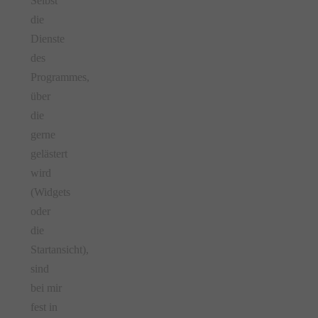
Selbst
die
Dienste
des
Programmes,
über
die
gerne
gelästert
wird
(Widgets
oder
die
Startansicht),
sind
bei mir
fest in