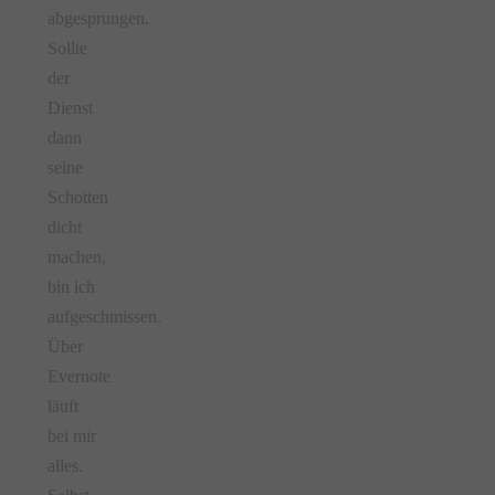
abgesprungen.
Sollte
der
Dienst
dann
seine
Schotten
dicht
machen,
bin ich
aufgeschmissen.
Über
Evernote
läuft
bei mir
alles.