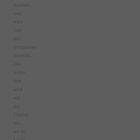
daneben
und
wird
von
den
Ereignissen
überrollt.
Das
weitet
sich
auch
auf
das
Digitale
aus,
wo im
Laufe