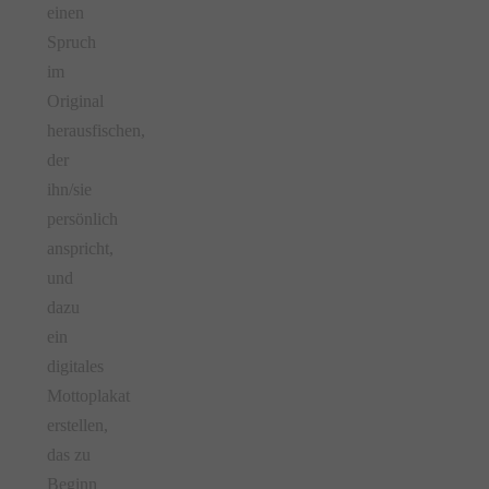
einen
Spruch
im
Original
herausfischen,
der
ihn/sie
persönlich
anspricht,
und
dazu
ein
digitales
Mottoplakat
erstellen,
das zu
Beginn