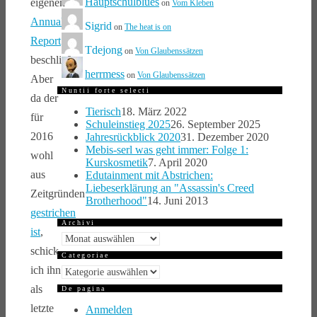
Hauptschulblues
eigenen
on
Vom Kleben
Annual
Sigrid
on
The heat is on
Report
Tdejong
on
Von Glaubenssätzen
beschließe.
herrmess
on
Von Glaubenssätzen
Aber
Nuntii forte selecti
da der
Tierisch
18. März 2022
für
Schuleinstieg 2025
26. September 2025
2016
Jahresrückblick 2020
31. Dezember 2020
Mebis-serl was geht immer: Folge 1:
wohl
Kurskosmetik
7. April 2020
aus
Edutainment mit Abstrichen:
Liebeserklärung an "Assassin's Creed
Zeitgründen
Brotherhood"
14. Juni 2013
gestrichen
Archivi
ist
,
Archivi
schick
Categoriae
ich ihn
Categoriae
als
De pagina
letzte
Anmelden