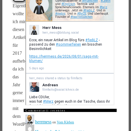
Eigentlich
wollte
ich mir
diesen
Artikel
für
2017
aufheben,
da ich
das
Jahr
gerne
immer
mit
Commentarii recentes
dem
herrmess
on
Vom Kleben
WordPress-