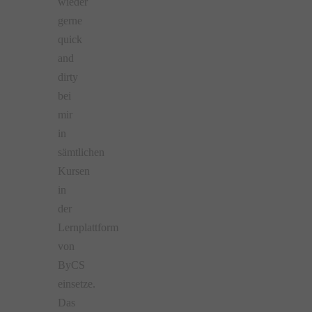
wieder
gerne
quick
and
dirty
bei
mir
in
sämtlichen
Kursen
in
der
Lernplattform
von
ByCS
einsetze.
Das