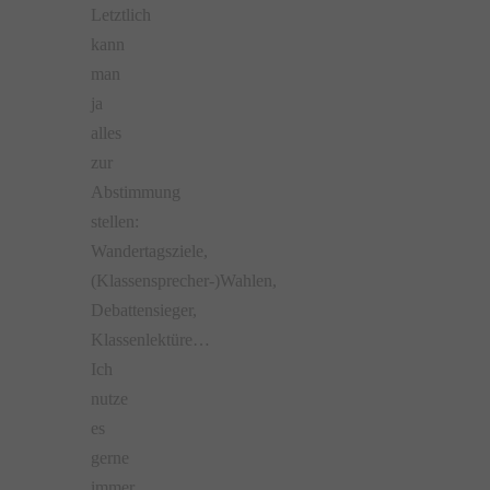
Letztlich
kann
man
ja
alles
zur
Abstimmung
stellen:
Wandertagsziele,
(Klassensprecher-)Wahlen,
Debattensieger,
Klassenlektüre…
Ich
nutze
es
gerne
immer