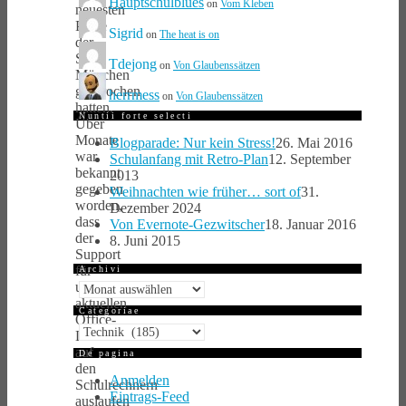
Hauptschulblues
on
Vom Kleben
neuesten
Pläne
Sigrid
on
The heat is on
der
Stadt
Tdejong
on
Von Glaubenssätzen
München
gesprochen
herrmess
on
Von Glaubenssätzen
hatten.
Nuntii forte selecti
Über
Monate
Blogparade: Nur kein Stress!
26. Mai 2016
war
Schulanfang mit Retro-Plan
12. September
bekannt
2013
gegeben
Weihnachten wie früher… sort of
31.
worden,
Dezember 2024
dass
Von Evernote-Gezwitscher
18. Januar 2016
der
8. Juni 2015
Support
für
Archivi
unsere
Archivi
aktuellen
Categoriae
Office-
Categoriae
Lizenzen
auf
De pagina
den
Anmelden
Schulrechnern
Eintrags-Feed
auslaufen