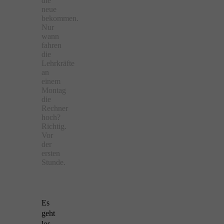
die
neue
bekommen.
Nur
wann
fahren
die
Lehrkräfte
an
einem
Montag
die
Rechner
hoch?
Richtig.
Vor
der
ersten
Stunde.
Es
geht
los…