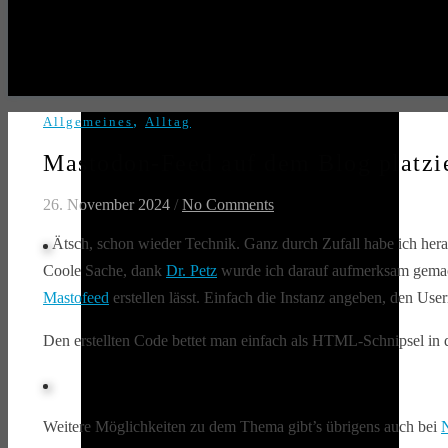
,
Allgemeines
Alltag
Mastodon-Feed auf dem Blog platzi
26. November 2024
/
No Comments
Ätsch, schon wieder Technik. Ganz durch Zufall habe ich her
Coole Sache, dank
Dr. Petz
wurde ich darauf aufmerksam gemacht
Mastofeed
erstellen lässt. Einfach die Instanz angeben, den Us
Den erstellten Code bettet man einfach als HTML-Schnipsel in die
Weitere Möglichkeiten zu dem Thema gibt’s übrigens auch bei
N