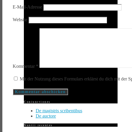
E-Mail-Adresse
Website
Kommentar
*
Mit der Nutzung dieses Formulars erklärst du dich mit der 
Coniunctiones
De magistris scribentibus
De auctore
Nuntii recentes