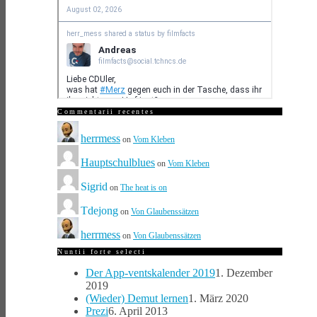
Commentarii recentes
herrmess
on
Vom Kleben
Hauptschulblues
on
Vom Kleben
Sigrid
on
The heat is on
Tdejong
on
Von Glaubenssätzen
herrmess
on
Von Glaubenssätzen
Nuntii forte selecti
Der App-ventskalender 2019
1. Dezember
2019
(Wieder) Demut lernen
1. März 2020
Prezi
6. April 2013