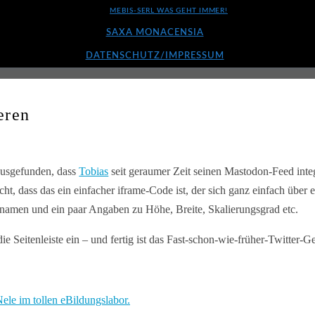
MEBIS-SERL WAS GEHT IMMER!
SAXA MONACENSIA
DATENSCHUTZ/IMPRESSUM
eren
ausgefunden, dass
Tobias
seit geraumer Zeit seinen Mastodon-Feed integr
, dass das ein einfacher iframe-Code ist, der sich ganz einfach über e
ernamen und ein paar Angaben zu Höhe, Breite, Skalierungsgrad etc.
 Seitenleiste ein – und fertig ist das Fast-schon-wie-früher-Twitter-Ge
ele im tollen eBildungslabor.