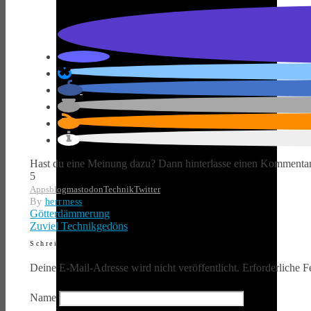
Hast du eine Meinung dazu? Dann hinterlasse einen Kommentar
5
Apps
blog
mastodon
Technik
Twitter
By
herrmess
Götterdämmerung
Zuviel Technikgedöns
Schreibe einen Kommentar
Deine E-Mail-Adresse wird nicht veröffentlicht.
Erforderliche F
Name