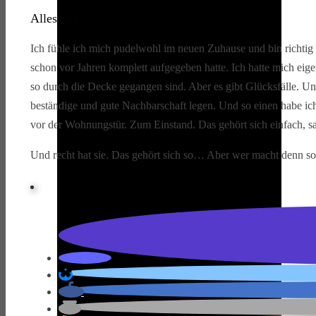
Alles neu
Ich fühle ich mich pudelwohl im neuen Zuhause und bin richtig g
schon vor Jahren komplett aufgegeben hatte. Ich hatte mich eig
so durch die Decke gegangen sind. Aber es gibt Glücksfälle. Und
beständige und gute Nachbarschaft legen. Und so einen habe i
vor der Wohnungstür. Zum Einstand. Das gehört sich einfach, sa
Und recht hat sie. Das gehört sich so… Aber wer macht denn so