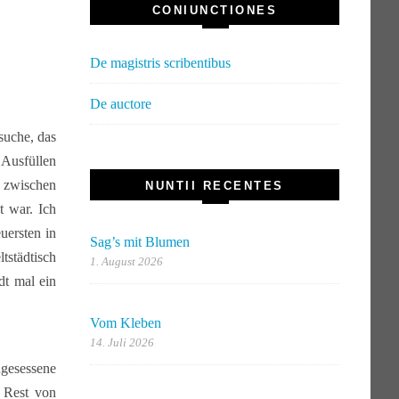
CONIUNCTIONES
De magistris scribentibus
De auctore
suche, das
Ausfüllen
g zwischen
NUNTII RECENTES
 war. Ich
ersten in
Sag’s mit Blumen
tstädtisch
1. August 2026
dt mal ein
Vom Kleben
14. Juli 2026
ngesessene
 Rest von