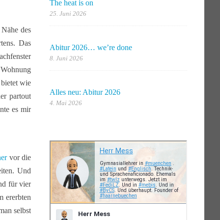
The heat is on
25. Juni 2026
r Nähe des
tens. Das
Abitur 2026… we’re done
achfenster
8. Juni 2026
er Wohnung
bietet wie
Alles neu: Abitur 2026
er partout
4. Mai 2026
nte es mir
er
vor die
eiten. Und
d für vier
m ererbten
man selbst