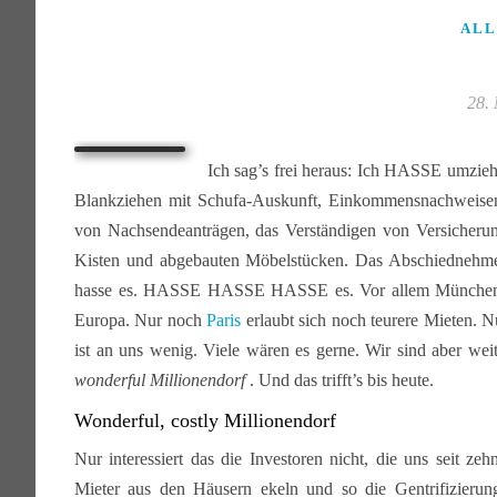
ALL
28.
Ich sag’s frei heraus: Ich HASSE umzie
Blankziehen mit Schufa-Auskunft, Einkommensnachweisen 
von Nachsendeanträgen, das Verständigen von Versicheru
Kisten und abgebauten Möbelstücken. Das Abschiednehmen
hasse es. HASSE HASSE HASSE es. Vor allem München, dem
Europa. Nur noch
Paris
erlaubt sich noch teurere Mieten. 
ist an uns wenig. Viele wären es gerne. Wir sind aber wei
wonderful Millionendorf
. Und das trifft’s bis heute.
Wonderful, costly Millionendorf
Nur interessiert das die Investoren nicht, die uns seit ze
Mieter aus den Häusern ekeln und so die Gentrifizierun