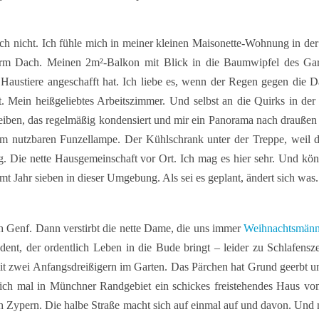
ch nicht. Ich fühle mich in meiner kleinen Maisonette-Wohnung in de
term Dach. Meinen 2m²-Balkon mit Blick in die Baumwipfel des Gar
Haustiere angeschafft hat. Ich liebe es, wenn der Regen gegen die D
lt. Mein heißgeliebtes Arbeitszimmer. Und selbst an die Quirks in d
eiben, das regelmäßig kondensiert und mir ein Panorama nach draußen 
um nutzbaren Funzellampe. Der Kühlschrank unter der Treppe, weil d
. Die nette Hausgemeinschaft vor Ort. Ich mag es hier sehr. Und kön
t Jahr sieben in dieser Umgebung. Als sei es geplant, ändert sich was.
ch Genf. Dann verstirbt die nette Dame, die uns immer
Weihnachtsmänn
tudent, der ordentlich Leben in die Bude bringt – leider zu Schlafensz
it zwei Anfangsdreißigern im Garten. Das Pärchen hat Grund geerbt un
 sich mal in Münchner Randgebiet ein schickes freistehendes Haus vo
 Zypern. Die halbe Straße macht sich auf einmal auf und davon. Und 