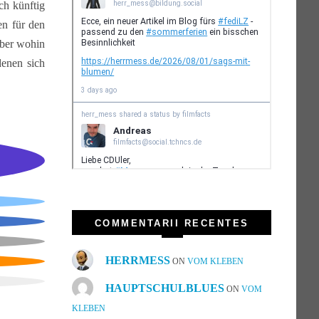
ch künftig
en für den
Aber wohin
denen sich
COMMENTARII RECENTES
HERRMESS
ON
VOM KLEBEN
HAUPTSCHULBLUES
ON
VOM
KLEBEN