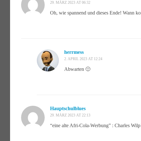
29. MÄRZ 2023 AT 06:32
Oh, wie spannend und dieses Ende! Wann ko
herrmess
2. APRIL 2023 AT 12:24
Abwarten 🙂
Hauptschulblues
29. MÄRZ 2023 AT 22:13
“eine alte Afri-Cola-Werbung” : Charles Wilp