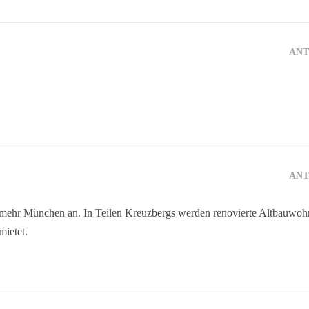
AN
AN
er mehr München an. In Teilen Kreuzbergs werden renovierte Altbauwo
mietet.