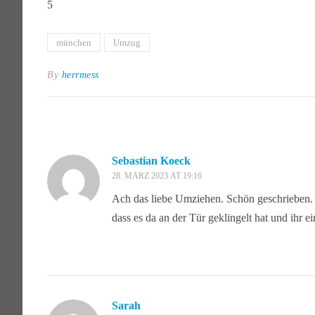
5
münchen
Umzug
By
herrmess
Sebastian Koeck
28. MÄRZ 2023 AT 19:16
Ach das liebe Umziehen. Schön geschrieben. N
dass es da an der Tür geklingelt hat und ihr e
Sarah