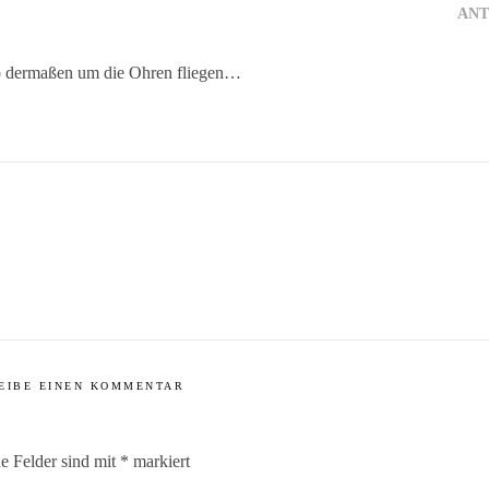
AN
o dermaßen um die Ohren fliegen…
EIBE EINEN KOMMENTAR
he Felder sind mit
*
markiert