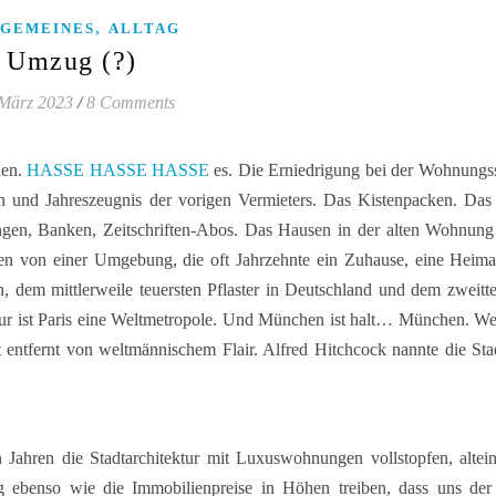
,
GEMEINES
ALLTAG
Umzug (?)
 März 2023
/
8 Comments
hen.
HASSE HASSE HASSE
es. Die Erniedrigung bei der Wohnungs
und Jahreszeugnis der vorigen Vermieters. Das Kistenpacken. Das 
ngen, Banken, Zeitschriften-Abos. Das Hausen in der alten Wohnun
 von einer Umgebung, die oft Jahrzehnte ein Zuhause, eine Heimat
 mittlerweile teuersten Pflaster in Deutschland und dem zweitteu
Nur ist Paris eine Weltmetropole. Und München ist halt… München. Wel
t entfernt von weltmännischem Flair. Alfred Hitchcock nannte die Sta
hn Jahren die Stadtarchitektur mit Luxuswohnungen vollstopfen, altei
g ebenso wie die Immobilienpreise in Höhen treiben, dass uns der