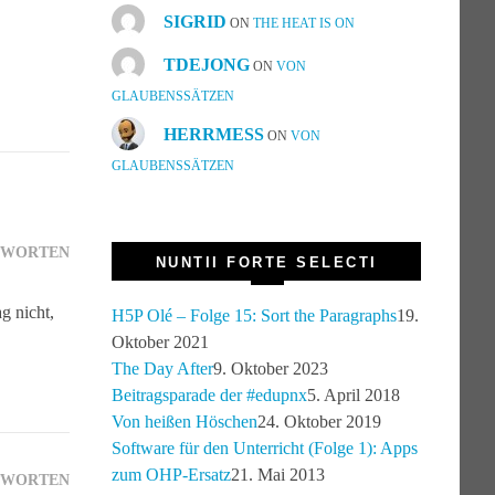
SIGRID
ON
THE HEAT IS ON
TDEJONG
ON
VON
GLAUBENSSÄTZEN
HERRMESS
ON
VON
GLAUBENSSÄTZEN
TWORTEN
NUNTII FORTE SELECTI
g nicht,
H5P Olé – Folge 15: Sort the Paragraphs
19.
Oktober 2021
The Day After
9. Oktober 2023
Beitragsparade der #edupnx
5. April 2018
Von heißen Höschen
24. Oktober 2019
Software für den Unterricht (Folge 1): Apps
zum OHP-Ersatz
21. Mai 2013
TWORTEN