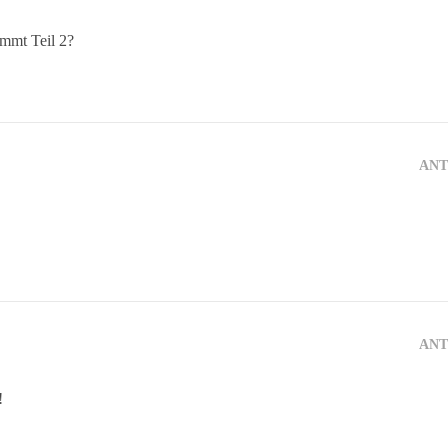
mmt Teil 2?
AN
AN
!