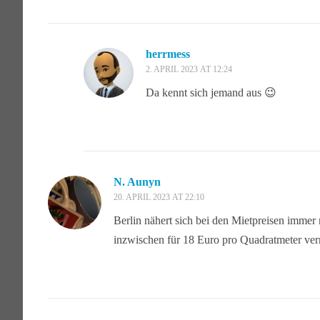
herrmess
2. APRIL 2023 AT 12:24
Da kennt sich jemand aus 😉
N. Aunyn
20. APRIL 2023 AT 22:10
Berlin nähert sich bei den Mietpreisen imm
inzwischen für 18 Euro pro Quadratmeter ver