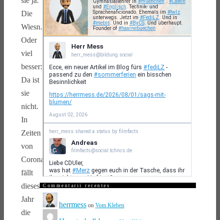
sie ja.
Die
Wiesn.
Oder
viel
besser:
Da ist
sie
nicht.
In
Zeiten
von
Corona
fällt
dieses
Commentarii recentes
Jahr
herrmess
on
Vom Kleben
die