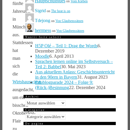
Hauptschulblues
on
Vom Kleben
fünfte
Sigrid
Jahreszeit
on
The heat is on
in
Tdejong
on
Von Glaubenssätzen
München
herrmess
on
Von Glaubenssätzen
aus.
Nuntii forte selecti
Stattdessen
H5P Olé – Teil 1: Drag the Words
6.
hat
Dezember 2019
Moodle
6. April 2013
man
Sprachen lernen online im Selbstversuch –
sich
Teil 2: Babbel
30. Mai 2023
Aus aktuellem Anlass: Geschichtsunterricht
die
in den 90ern in Bayern
31. August 2023
Wirtshauswiesn
Edublogparade 2024 – Folge 9:
(Rück-)Besinnung
22. Dezember 2024
ausgedacht,
um ein
Archivi
Archivi
bisschen
Categoriae
Oktoberfest-
Categoriae
Flair
De pagina
zu