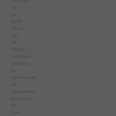
Restaurants
sind
gut
gefüllt
(Tische
brav
mit
Plexiglas
voneinander
abgetrennt),
die
Außenbereiche
mit
Erntegirlanden
geschmückt,
die
Leute