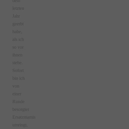
dem
letzten
Jahr
geerbt
habe,
als ich
so vor
ihnen
stehe.
Sofort
bin ich
von
einer
Runde
besorgter
Ersatzmamis
umringt,