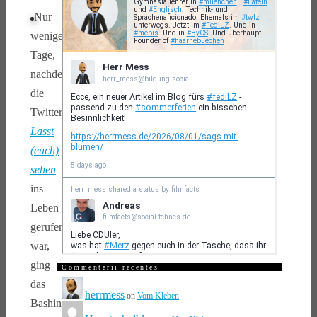
Nur
wenige
Tage,
nachdem
die
Twitterparade
Lasst
(euch)
sehen
ins
Leben
gerufen
war,
ging
Commentarii recentes
das
herrmess
on
Vom Kleben
Bashing