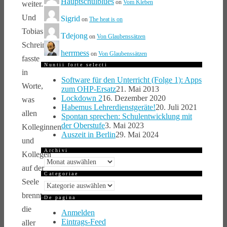
Hauptschulblues
on
Vom Kleben
weiter.
Und
Sigrid
on
The heat is on
Tobias
Tdejong
on
Von Glaubenssätzen
Schreiner
herrmess
on
Von Glaubenssätzen
fasste
Nuntii forte selecti
in
Software für den Unterricht (Folge 1): Apps
Worte,
zum OHP-Ersatz
21. Mai 2013
Lockdown 2
16. Dezember 2020
was
Habemus Lehrerdienstgeräte!
20. Juli 2021
allen
Spontan sprechen: Schulentwicklung mit
der Oberstufe
3. Mai 2023
Kolleginnen
Auszeit in Berlin
29. Mai 2024
und
Archivi
Kollegen
Archivi
auf der
Categoriae
Seele
Categoriae
brennt,
De pagina
die
Anmelden
Eintrags-Feed
aller