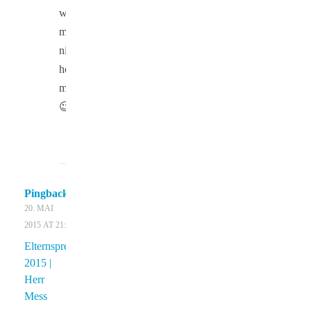
wir
mal
nicht
hoffen
möchten
😉
Pingback:
20. MAI
2015 AT 21:33
Elternsprechtag
2015 |
Herr
Mess