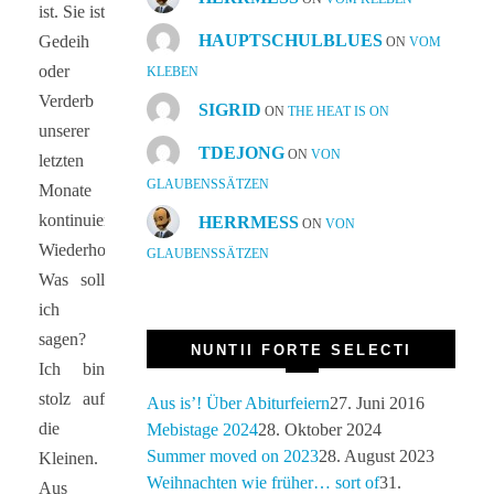
ist. Sie ist
HAUPTSCHULBLUES
Gedeih
ON
VOM
oder
KLEBEN
Verderb
SIGRID
ON
THE HEAT IS ON
unserer
TDEJONG
ON
VON
letzten
GLAUBENSSÄTZEN
Monate
kontinuierlicher
HERRMESS
ON
VON
Wiederholungsarbeit.
GLAUBENSSÄTZEN
Was soll
ich
sagen?
NUNTII FORTE SELECTI
Ich bin
stolz auf
Aus is’! Über Abiturfeiern
27. Juni 2016
die
Mebistage 2024
28. Oktober 2024
Summer moved on 2023
28. August 2023
Kleinen.
Weihnachten wie früher… sort of
31.
Aus