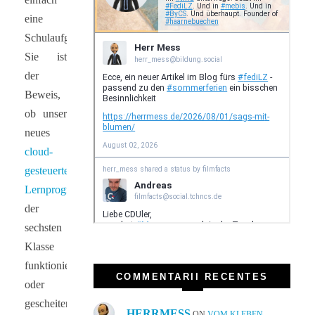
eine
Schulaufgabe.
Sie ist
der
Beweis,
ob unser
neues
cloud-
gesteuertes
Lernprogramm
in
der
sechsten
Klasse
funktioniert
COMMENTARII RECENTES
oder
gescheitert
HERRMESS
ON
VOM KLEBEN