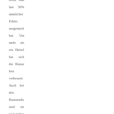
fast 50%
sämtlicher
Fehler
ausgemacht
hat. Um
mehr als
ein Drittel
hat sich
die Klasse
hier
verbessert.
Auch bei
den
Kasusendungen
sind sie
viel stärker