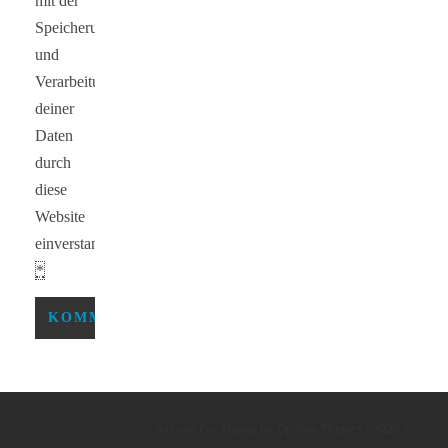
mit der
Speicherung
und
Verarbeitung
deiner
Daten
durch
diese
Website
einverstanden.
*
Savona Pro Theme by Optima Themes - 2026 ©