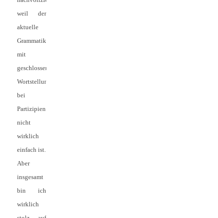
weil der
aktuelle
Grammatikstoff
mit
geschlossener
Wortstellung
bei
Partizipien
nicht
wirklich
einfach ist.
Aber
insgesamt
bin ich
wirklich
stolz auf