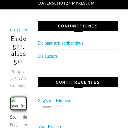
DATENSCHUTZ/IMPRESSUM
CONIUNCTIONES
,
,
LATEIN
PRÜFUNGEN
UNTERRICHT
Ende
De magistris scribentibus
gut,
alles
De auctore
gut
8. April
2015
/
5
NUNTII RECENTES
Comments
Sag’s mit Blumen
1. August 2026
So, da
liegt er
Vom Kleben