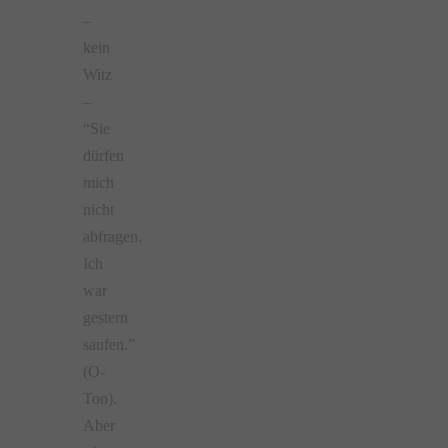
–
kein
Witz
–
“Sie
dürfen
mich
nicht
abfragen.
Ich
war
gestern
saufen.”
(O-
Ton).
Aber