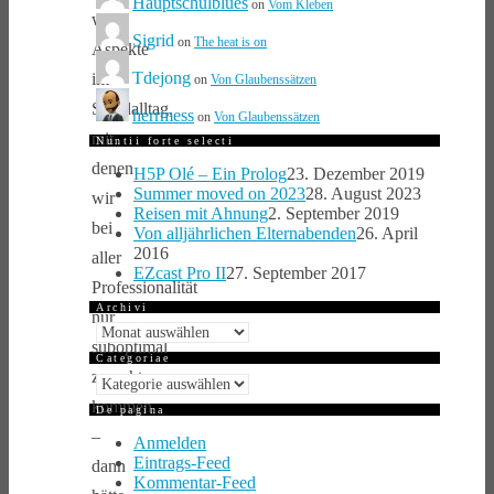
Hauptschulblues
on
Vom Kleben
wir
Sigrid
on
The heat is on
Aspekte
Tdejong
im
on
Von Glaubenssätzen
Schulalltag,
herrmess
on
Von Glaubenssätzen
mit
Nuntii forte selecti
denen
H5P Olé – Ein Prolog
23. Dezember 2019
Summer moved on 2023
28. August 2023
wir
Reisen mit Ahnung
2. September 2019
bei
Von alljährlichen Elternabenden
26. April
2016
aller
EZcast Pro II
27. September 2017
Professionalität
Archivi
nur
Archivi
suboptimal
Categoriae
zurecht
Categoriae
kommen
De pagina
–
Anmelden
Eintrags-Feed
dann
Kommentar-Feed