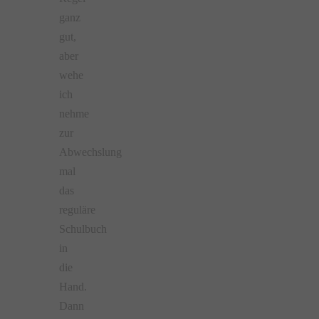
ganz
gut,
aber
wehe
ich
nehme
zur
Abwechslung
mal
das
reguläre
Schulbuch
in
die
Hand.
Dann