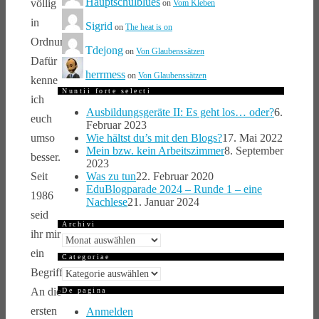
Hauptschulblues
völlig
on
Vom Kleben
in
Sigrid
on
The heat is on
Ordnung.
Tdejong
on
Von Glaubenssätzen
Dafür
herrmess
on
Von Glaubenssätzen
kenne
Nuntii forte selecti
ich
Ausbildungsgeräte II: Es geht los… oder?
6.
euch
Februar 2023
Wie hältst du’s mit den Blogs?
17. Mai 2022
umso
Mein bzw. kein Arbeitszimmer
8. September
besser.
2023
Was zu tun
22. Februar 2020
Seit
EduBlogparade 2024 – Runde 1 – eine
1986
Nachlese
21. Januar 2024
seid
Archivi
ihr mir
Archivi
ein
Categoriae
Categoriae
Begriff.
An die
De pagina
ersten
Anmelden