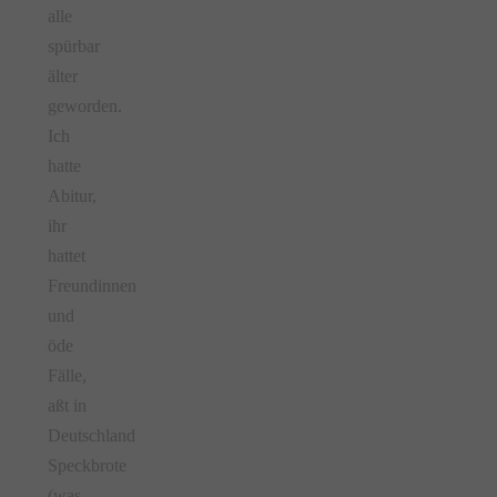
alle
spürbar
älter
geworden.
Ich
hatte
Abitur,
ihr
hattet
Freundinnen
und
öde
Fälle,
aßt in
Deutschland
Speckbrote
(was