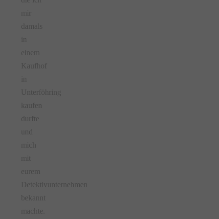
mir
damals
in
einem
Kaufhof
in
Unterföhring
kaufen
durfte
und
mich
mit
eurem
Detektivunternehmen
bekannt
machte.