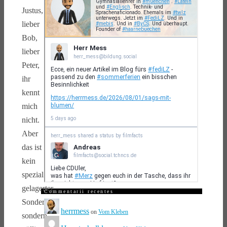
Justus,
lieber
Bob,
lieber
Peter,
ihr
kennt
mich
nicht.
Aber
das ist
kein
spezial
gelagerter
Commentarii recentes
Sonderfall,
herrmess
on
Vom Kleben
sondern