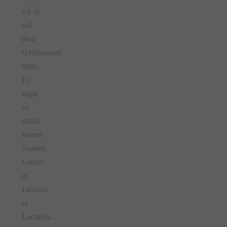
ich es
auf
dem
Gymnasium
hatte.
Er
sagte
so
schön
seinen
Namen.
Lucius
et
Licinius
et
Lucullus.