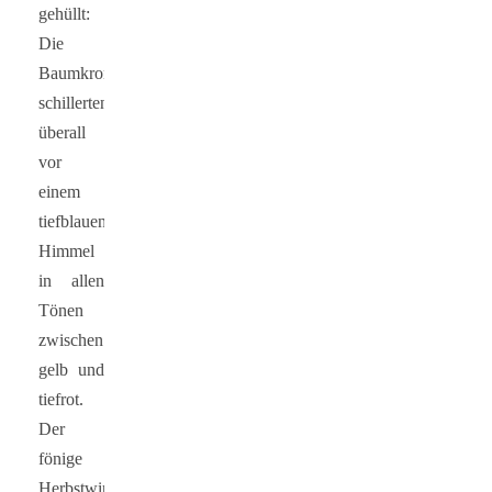
gehüllt:
Die
Baumkronen
schillerten
überall
vor
einem
tiefblauen
Himmel
in allen
Tönen
zwischen
gelb und
tiefrot.
Der
fönige
Herbstwind