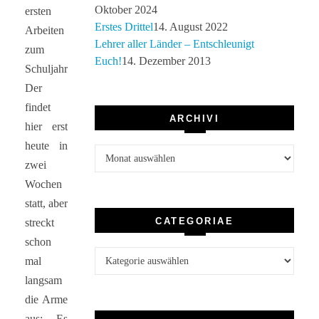
Oktober 2024
ersten
Erstes Drittel
14. August 2022
Arbeiten
Lehrer aller Länder – Entschleunigt
zum
Euch!
14. Dezember 2013
Schuljahresbeginn.
Der
findet
ARCHIVI
hier erst
heute in
Archivi
zwei
Wochen
statt, aber
CATEGORIAE
streckt
schon
Categoriae
mal
langsam
die Arme
aus: Es