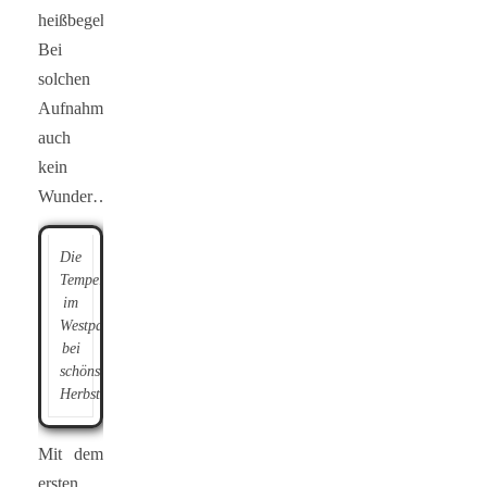
heißbegehrt.
Bei
solchen
Aufnahmen
auch
kein
Wunder…
Die
Tempelanlage
im
Westpark
bei
schönstem
Herbstwetter
Mit dem
ersten