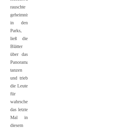
rauschte
geheimnisvoll
in den
Parks,
ließ die
Blätter
über das
Panorama
tanzen
und trieb
die Leute
für
wahrscheinlich
das letzte
Mal in
diesem