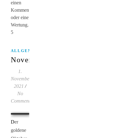
einen
Kommentar
oder eine
Wertung.
5
,
ALLGEMEINES
ALLTAG
Novembäh!
1.
November
2021
/
No
Comments
Der
goldene