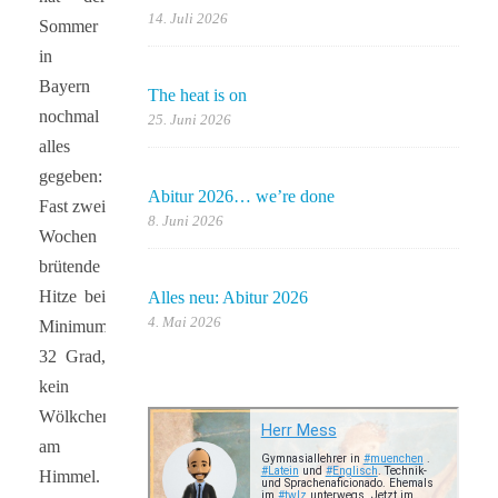
14. Juli 2026
Sommer
in
Bayern
The heat is on
nochmal
25. Juni 2026
alles
gegeben:
Abitur 2026… we’re done
Fast zwei
8. Juni 2026
Wochen
brütende
Hitze bei
Alles neu: Abitur 2026
4. Mai 2026
Minimum
32 Grad,
kein
Wölkchen
am
Himmel.