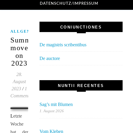
DATENSCHUTZ/IMPRESSUM
CONIUNCTIONES
,
ALLGEMEINES
TECHNIK
Summer
De magistris scribentibus
moved
on
De auctore
2023
28.
August
NUNTII RECENTES
2023
/
1
Comment
Sag’s mit Blumen
1. August 2026
Letzte
Woche
Vom Kleben
hat der