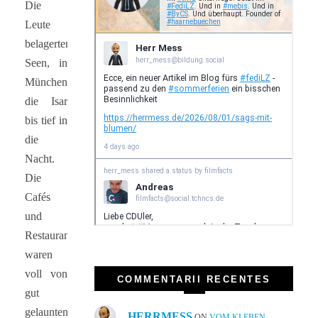
Die
Leute
belagerten
Seen, in
München
die Isar
bis tief in
die
Nacht.
Die
Cafés
und
Restaurants
waren
voll von
COMMENTARII RECENTES
gut
gelaunten,
HERRMESS
ON
VOM KLEBEN