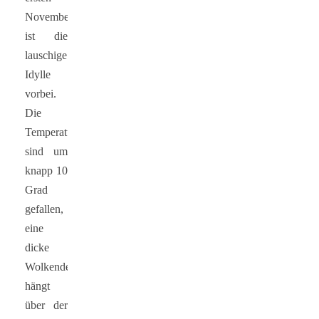
November
ist die
lauschige
Idylle
vorbei.
Die
Temperaturen
sind um
knapp 10
Grad
gefallen,
eine
dicke
Wolkendecke
hängt
über der