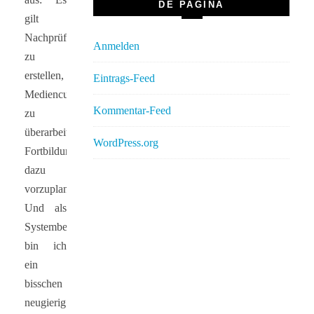
DE PAGINA
gilt
Nachprüfungen
Anmelden
zu
erstellen,
Eintrags-Feed
Mediencurricula
Kommentar-Feed
zu
überarbeiten,
WordPress.org
Fortbildungen
dazu
vorzuplanen.
Und als
Systembetreuer
bin ich
ein
bisschen
neugierig