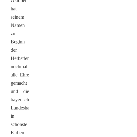
Oktober
hat
seinem
Namen
zu
Beginn
der
Herbstferien
nochmal
alle Ehre
gemacht
und die
bayerische
Landeshauptstadt
in
schönste
Farben