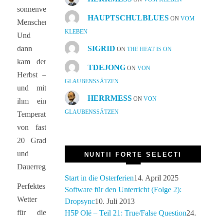
sonnenverwöhnten
HAUPTSCHULBLUES
ON
VOM
Menschen.
KLEBEN
Und
SIGRID
dann
ON
THE HEAT IS ON
kam der
TDEJONG
ON
VON
Herbst –
GLAUBENSSÄTZEN
und mit
HERRMESS
ON
VON
ihm ein
GLAUBENSSÄTZEN
Temperatursturz
von fast
20 Grad
und
NUNTII FORTE SELECTI
Dauerregen.
Start in die Osterferien
14. April 2025
Perfektes
Software für den Unterricht (Folge 2):
Wetter
Dropsync
10. Juli 2013
für die
H5P Olé – Teil 21: True/False Question
24.