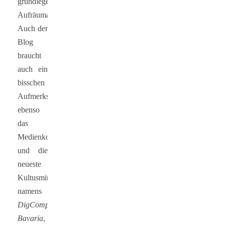
grundlegende
Aufräumaktionen.
Auch der
Blog
braucht
auch ein
bisschen
Aufmerksamkeit,
ebenso
das
Medienkonzept
und die
neueste
Kultusministeriumswortkreation
namens
DigCompEdu
Bavaria
,