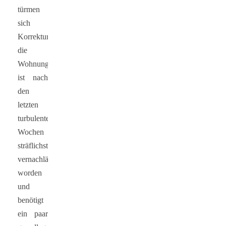
türmen
sich
Korrekturstapel,
die
Wohnung
ist nach
den
letzten
turbulenten
Wochen
sträflichst
vernachlässigt
worden
und
benötigt
ein paar