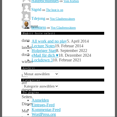
Hauptschulblues
on
Vom Kleben
Ecke,
Sigrid
on
The heat is on
der
Tdejong
on
Von Glaubenssätzen
mich
umstimmt,
herrmess
on
Von Glaubenssätzen
und
Nuntii forte selecti
dann
All work and no play
5. April 2014
Lecture Notes
19. Februar 2014
landet
Holpriger Start
8. September 2022
doch
eMail für dich ♥️
18. Dezember 2024
Lockdown 3
10. Februar 2021
wieder
was
Archivi
Archivi
hier
Categoriae
auf
Categoriae
diesen
De pagina
Seiten.
Anmelden
Dieses
Eintrags-Feed
Kommentar-Feed
Mal
WordPress.org